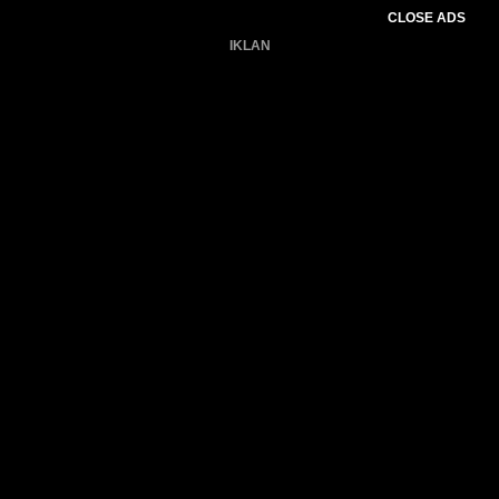
CLOSE ADS
IKLAN
Belum ada produk.
Gagal memuat data cuaca.