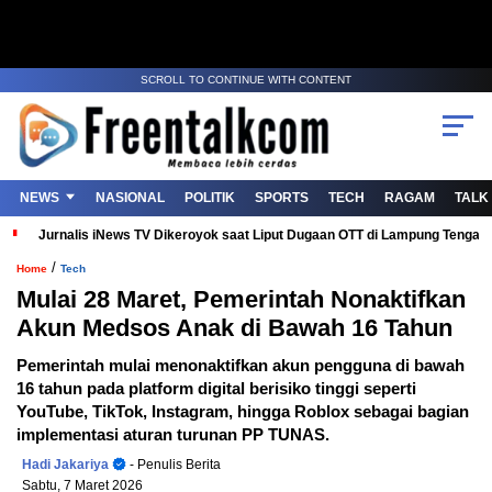
SCROLL TO CONTINUE WITH CONTENT
NEWS
NASIONAL
POLITIK
SPORTS
TECH
RAGAM
TALK
Jurnalis iNews TV Dikeroyok saat Liput Dugaan OTT di Lampung Tenga
/
Home
Tech
Mulai 28 Maret, Pemerintah Nonaktifkan
Akun Medsos Anak di Bawah 16 Tahun
Pemerintah mulai menonaktifkan akun pengguna di bawah
16 tahun pada platform digital berisiko tinggi seperti
YouTube, TikTok, Instagram, hingga Roblox sebagai bagian
implementasi aturan turunan PP TUNAS.
Hadi Jakariya
- Penulis Berita
Sabtu, 7 Maret 2026