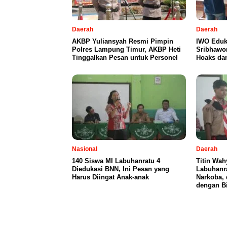
Daerah
Daerah
AKBP Yuliansyah Resmi Pimpin
IWO Eduk
Polres Lampung Timur, AKBP Heti
Sribhawo
Tinggalkan Pesan untuk Personel
Hoaks dan
Nasional
Daerah
140 Siswa MI Labuhanratu 4
Titin Wah
Diedukasi BNN, Ini Pesan yang
Labuhanra
Harus Diingat Anak-anak
Narkoba,
dengan Bi