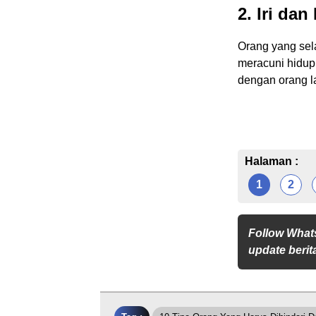
2. Iri dan
Orang yang sel
meracuni hidu
dengan orang l
Halaman :
1
2
Follow What
update berita