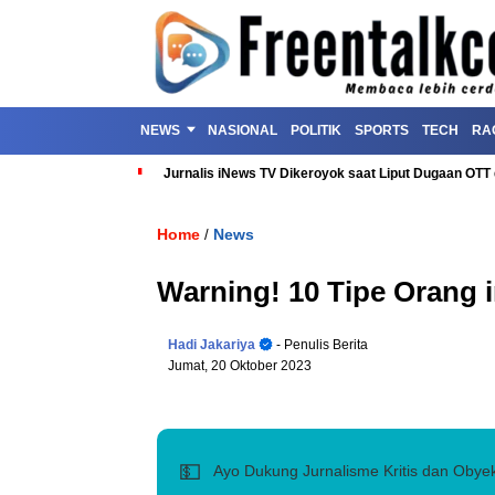
NEWS
NASIONAL
POLITIK
SPORTS
TECH
RA
Jurnalis iNews TV Dikeroyok saat Liput Dugaan OT
Home
News
/
Warning! 10 Tipe Orang 
Hadi Jakariya
- Penulis Berita
Jumat, 20 Oktober 2023
💵
Ayo Dukung Jurnalisme Kritis dan Obyek