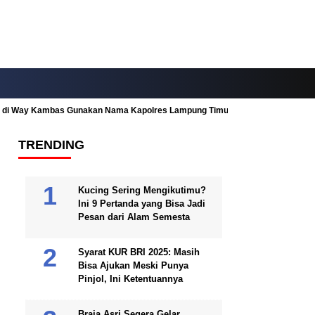
ah di Way Kambas Gunakan Nama Kapolres Lampung Timur
Fitur Nearby
TRENDING
Kucing Sering Mengikutimu?
Ini 9 Pertanda yang Bisa Jadi
Pesan dari Alam Semesta
Syarat KUR BRI 2025: Masih
Bisa Ajukan Meski Punya
Pinjol, Ini Ketentuannya
Braja Asri Segera Gelar