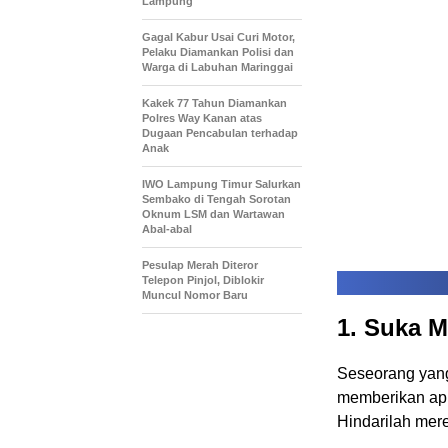
Lampung
Gagal Kabur Usai Curi Motor,
Pelaku Diamankan Polisi dan
Warga di Labuhan Maringgai
Kakek 77 Tahun Diamankan
Polres Way Kanan atas
Dugaan Pencabulan terhadap
Anak
IWO Lampung Timur Salurkan
Sembako di Tengah Sorotan
Oknum LSM dan Wartawan
Abal-abal
Pesulap Merah Diteror
Telepon Pinjol, Diblokir
Muncul Nomor Baru
1. Suka 
Seseorang yang
memberikan apr
Hindarilah mer