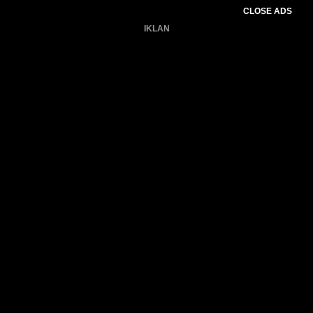
CLOSE ADS
IKLAN
Belum ada produk.
Gagal memuat data cuaca.