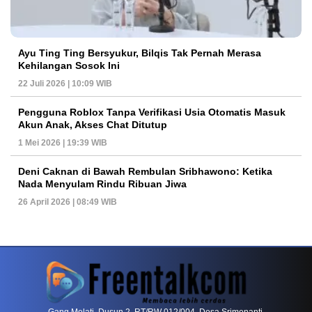
Ayu Ting Ting Bersyukur, Bilqis Tak Pernah Merasa
Kehilangan Sosok Ini
22 Juli 2026 | 10:09 WIB
Pengguna Roblox Tanpa Verifikasi Usia Otomatis Masuk
Akun Anak, Akses Chat Ditutup
1 Mei 2026 | 19:39 WIB
Deni Caknan di Bawah Rembulan Sribhawono: Ketika
Nada Menyulam Rindu Ribuan Jiwa
26 April 2026 | 08:49 WIB
PETIR800 LOGIN
PETIR800
Bagaimana Kasino Online Menjadi Bagian Pentin