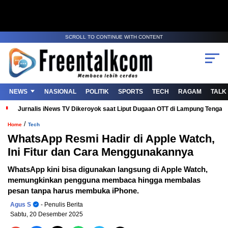
SCROLL TO CONTINUE WITH CONTENT
NEWS
NASIONAL
POLITIK
SPORTS
TECH
RAGAM
TALK
Jurnalis iNews TV Dikeroyok saat Liput Dugaan OTT di Lampung Tenga
/
Home
Tech
WhatsApp Resmi Hadir di Apple Watch,
Ini Fitur dan Cara Menggunakannya
WhatsApp kini bisa digunakan langsung di Apple Watch,
memungkinkan pengguna membaca hingga membalas
pesan tanpa harus membuka iPhone.
Agus S
- Penulis Berita
Sabtu, 20 Desember 2025