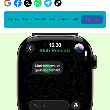
💵
Ayo Dukung Jurnalisme Kritis dan Obyektif
+ Donasi