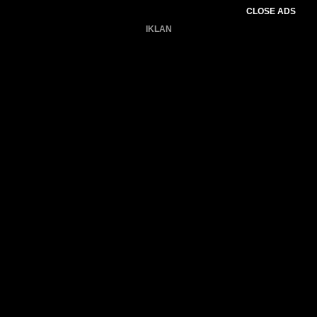
CLOSE ADS
IKLAN
Belum ada produk.
Gagal memuat data cuaca.