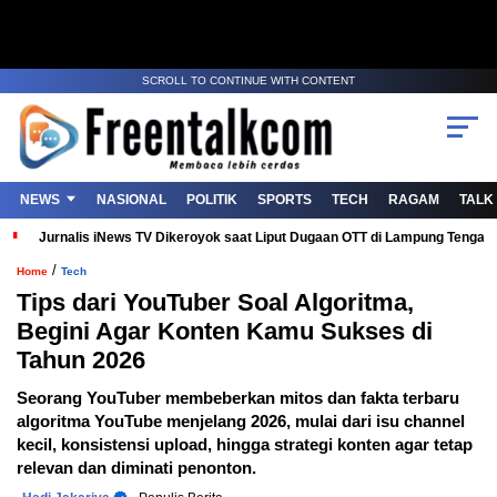
SCROLL TO CONTINUE WITH CONTENT
NEWS
NASIONAL
POLITIK
SPORTS
TECH
RAGAM
TALK
Jurnalis iNews TV Dikeroyok saat Liput Dugaan OTT di Lampung Tenga
/
Home
Tech
Tips dari YouTuber Soal Algoritma,
Begini Agar Konten Kamu Sukses di
Tahun 2026
Seorang YouTuber membeberkan mitos dan fakta terbaru
algoritma YouTube menjelang 2026, mulai dari isu channel
kecil, konsistensi upload, hingga strategi konten agar tetap
relevan dan diminati penonton.