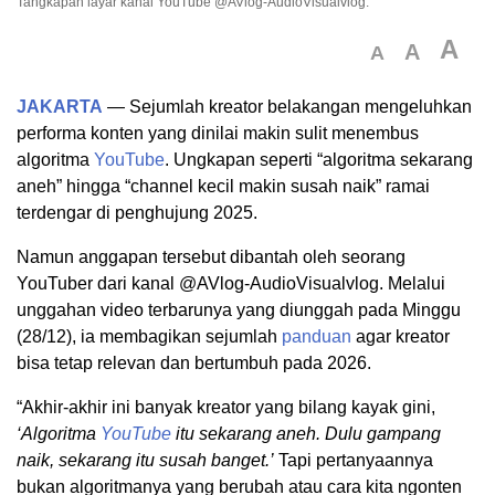
Tangkapan layar kanal YouTube @AVlog-AudioVisualvlog.
A
A
A
JAKARTA
— Sejumlah kreator belakangan mengeluhkan
performa konten yang dinilai makin sulit menembus
algoritma
YouTube
. Ungkapan seperti “algoritma sekarang
aneh” hingga “channel kecil makin susah naik” ramai
terdengar di penghujung 2025.
Namun anggapan tersebut dibantah oleh seorang
YouTuber dari kanal @AVlog-AudioVisualvlog. Melalui
unggahan video terbarunya yang diunggah pada Minggu
(28/12), ia membagikan sejumlah
panduan
agar kreator
bisa tetap relevan dan bertumbuh pada 2026.
“Akhir-akhir ini banyak kreator yang bilang kayak gini,
‘Algoritma
YouTube
itu sekarang aneh. Dulu gampang
naik, sekarang itu susah banget.’
Tapi pertanyaannya
bukan algoritmanya yang berubah atau cara kita ngonten