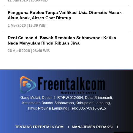
22 Juli 2026 | 10:09 WIB
Pengguna Roblox Tanpa Verifikasi Usia Otomatis Masuk
Akun Anak, Akses Chat Ditutup
1 Mei 2026 | 19:39 WIB
Deni Caknan di Bawah Rembulan Sribhawono: Ketika
Nada Menyulam Rindu Ribuan Jiwa
26 April 2026 | 08:49 WIB
PETIR800 LOGIN
PETIR800
Baccarat Dan Evolusi Game Meja Digital Mode
Gang Melati, Dusun 2, RT/RW 012/004, Desa Srimenanti,
Kecamatan Bandar Sribhawono, Kabupaten Lampung,
Timur, Provinsi Lampung | Telp: 0857-0916-6915
TENTANG FREENTALK.COM
MANAJEMEN REDAKSI