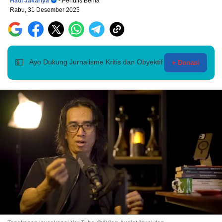
Hadi Jakariya
- Penulis Berita
Rabu, 31 Desember 2025
💵
Ayo Dukung Jurnalisme Kritis dan Obyektif
+ Donasi