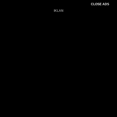
CLOSE ADS
IKLAN
Belum ada produk.
Gagal memuat data cuaca.