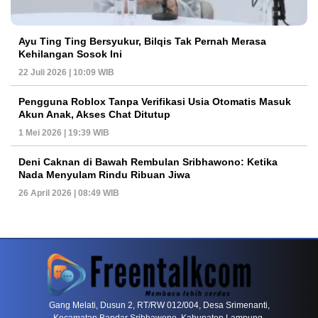
Ayu Ting Ting Bersyukur, Bilqis Tak Pernah Merasa
Kehilangan Sosok Ini
22 Juli 2026 | 10:09 WIB
Pengguna Roblox Tanpa Verifikasi Usia Otomatis Masuk
Akun Anak, Akses Chat Ditutup
1 Mei 2026 | 19:39 WIB
Deni Caknan di Bawah Rembulan Sribhawono: Ketika
Nada Menyulam Rindu Ribuan Jiwa
26 April 2026 | 08:49 WIB
PETIR800 LOGIN
PETIR800
Baccarat Dan Evolusi Game Meja Digital Mode
Gang Melati, Dusun 2, RT/RW 012/004, Desa Srimenanti,
Kecamatan Bandar Sribhawono, Kabupaten Lampung,