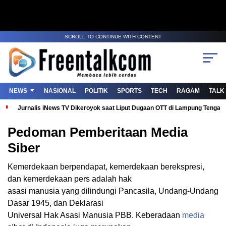
SCROLL TO CONTINUE WITH CONTENT
NEWS
NASIONAL
POLITIK
SPORTS
TECH
RAGAM
TALK
Jurnalis iNews TV Dikeroyok saat Liput Dugaan OTT di Lampung Tenga
Pedoman Pemberitaan Media
Siber
Kemerdekaan berpendapat, kemerdekaan berekspresi,
dan kemerdekaan pers adalah hak
asasi manusia yang dilindungi Pancasila, Undang-Undang
Dasar 1945, dan Deklarasi
Universal Hak Asasi Manusia PBB. Keberadaan
media