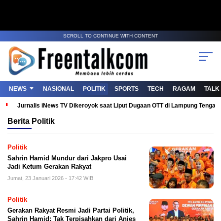
SCROLL TO CONTINUE WITH CONTENT
NEWS
NASIONAL
POLITIK
SPORTS
TECH
RAGAM
TALK
Jurnalis iNews TV Dikeroyok saat Liput Dugaan OTT di Lampung Tenga
Berita
Politik
Politik
Sahrin Hamid Mundur dari Jakpro Usai
Jadi Ketum Gerakan Rakyat
Jumat, 23 Januari 2026 - 17:42 WIB
Politik
Gerakan Rakyat Resmi Jadi Partai Politik,
Sahrin Hamid: Tak Terpisahkan dari Anies