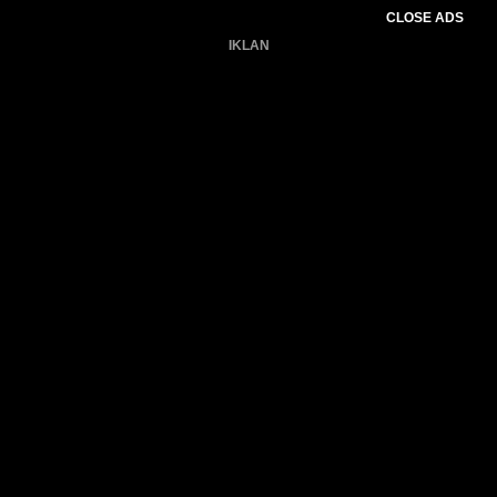
CLOSE ADS
IKLAN
Belum ada produk.
Gagal memuat data cuaca.