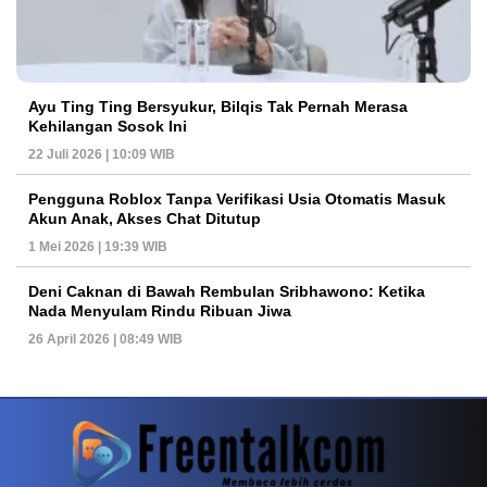
Ayu Ting Ting Bersyukur, Bilqis Tak Pernah Merasa
Kehilangan Sosok Ini
22 Juli 2026 | 10:09 WIB
Pengguna Roblox Tanpa Verifikasi Usia Otomatis Masuk
Akun Anak, Akses Chat Ditutup
1 Mei 2026 | 19:39 WIB
Deni Caknan di Bawah Rembulan Sribhawono: Ketika
Nada Menyulam Rindu Ribuan Jiwa
26 April 2026 | 08:49 WIB
PETIR800 LOGIN
PETIR800
Tren Mobile Entertainment Terus Mendorong M