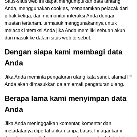
Situs-situs web ini dapat mengumpulkan data tentang
Anda, menggunakan cookies, menanamkan pelacak dari
pihak ketiga, dan memonitor interaksi Anda dengan
muatan tertanam, termasuk menggunakannya untuk
melacak interaksi Anda jika Anda memiliki sebuah akun
dan masuk ke dalam situs web tersebut.
Dengan siapa kami membagi data
Anda
Jika Anda meminta pengaturan ulang kata sandi, alamat IP
Anda akan dimasukkan dalam email pengaturan ulang.
Berapa lama kami menyimpan data
Anda
Jika Anda meninggalkan komentar, komentar dan
metadatanya dipertahankan tanpa batas. Ini agar kami