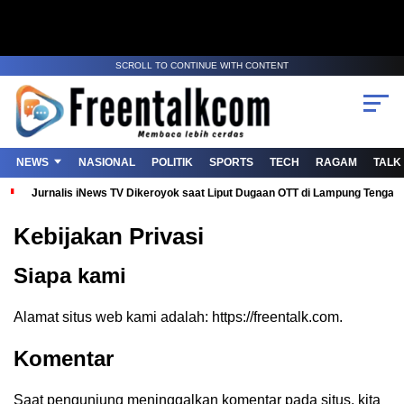
SCROLL TO CONTINUE WITH CONTENT
NEWS
NASIONAL
POLITIK
SPORTS
TECH
RAGAM
TALK
Jurnalis iNews TV Dikeroyok saat Liput Dugaan OTT di Lampung Tenga
Kebijakan Privasi
Siapa kami
Alamat situs web kami adalah: https://freentalk.com.
Komentar
Saat pengunjung meninggalkan komentar pada situs, kita