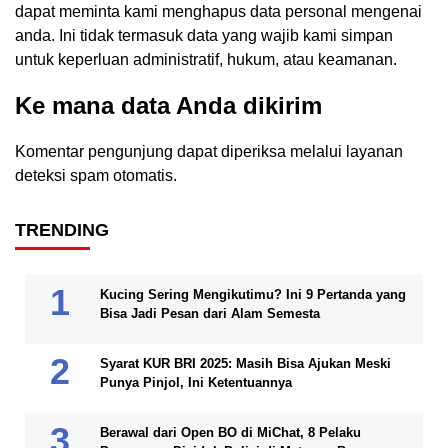
dapat meminta kami menghapus data personal mengenai
anda. Ini tidak termasuk data yang wajib kami simpan
untuk keperluan administratif, hukum, atau keamanan.
Ke mana data Anda dikirim
Komentar pengunjung dapat diperiksa melalui layanan
deteksi spam otomatis.
TRENDING
Kucing Sering Mengikutimu? Ini 9 Pertanda yang
Bisa Jadi Pesan dari Alam Semesta
Syarat KUR BRI 2025: Masih Bisa Ajukan Meski
Punya Pinjol, Ini Ketentuannya
Berawal dari Open BO di MiChat, 8 Pelaku