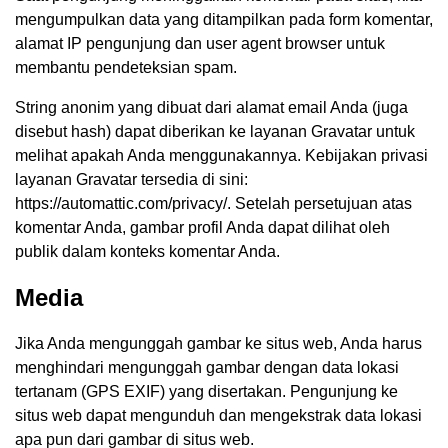
mengumpulkan data yang ditampilkan pada form komentar,
alamat IP pengunjung dan user agent browser untuk
membantu pendeteksian spam.
String anonim yang dibuat dari alamat email Anda (juga
disebut hash) dapat diberikan ke layanan Gravatar untuk
melihat apakah Anda menggunakannya. Kebijakan privasi
layanan Gravatar tersedia di sini:
https://automattic.com/privacy/. Setelah persetujuan atas
komentar Anda, gambar profil Anda dapat dilihat oleh
publik dalam konteks komentar Anda.
Media
Jika Anda mengunggah gambar ke situs web, Anda harus
menghindari mengunggah gambar dengan data lokasi
tertanam (GPS EXIF) yang disertakan. Pengunjung ke
situs web dapat mengunduh dan mengekstrak data lokasi
apa pun dari gambar di situs web.