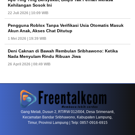
Kehilangan Sosok Ini
22 Juli 2026 | 10:09 WIB
Pengguna Roblox Tanpa Verifikasi Usia Otomatis Masuk
Akun Anak, Akses Chat Ditutup
1 Mei 2026 | 19:39 WIB
Deni Caknan di Bawah Rembulan Sribhawono: Ketika
Nada Menyulam Rindu Ribuan Jiwa
26 April 2026 | 08:49 WIB
PETIR800 LOGIN
PETIR800
Baccarat Dan Evolusi Game Meja Digital Mode
Gang Melati, Dusun 2, RT/RW 012/004, Desa Srimenanti,
Kecamatan Bandar Sribhawono, Kabupaten Lampung,
Timur, Provinsi Lampung | Telp: 0857-0916-6915