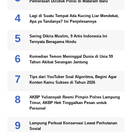
Pemerasan Diciduk Polisi di Mataram Baru
Lagi di Suatu Tempat Ada Kucing Liar Mendekat,
Apa ya Tandanya? Ini Penjelesannya
Sering Dikira Muslim, 9 Artis Indonesia Ini
Ternyata Beragama Hindu
Komedian Temon Meninggal Dunia di Usia 59
Tahun Akibat Serangan Jantung
Tips dari YouTuber Soal Algoritma, Begini Agar
Konten Kamu Sukses di Tahun 2026
AKBP Yuliansyah Resmi Pimpin Polres Lampung
Timur, AKBP Heti Tinggalkan Pesan untuk
Personel
Lampung Perkuat Konservasi Lewat Perhutanan
Sosial