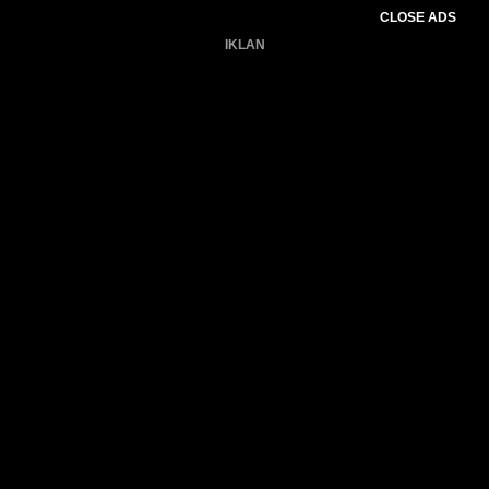
CLOSE ADS
IKLAN
Belum ada produk.
Gagal memuat data cuaca.