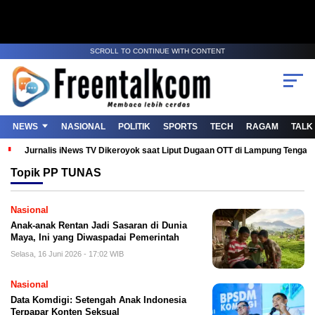
SCROLL TO CONTINUE WITH CONTENT
NEWS
NASIONAL
POLITIK
SPORTS
TECH
RAGAM
TALK
Jurnalis iNews TV Dikeroyok saat Liput Dugaan OTT di Lampung Tenga
Topik
PP TUNAS
Nasional
Anak-anak Rentan Jadi Sasaran di Dunia
Maya, Ini yang Diwaspadai Pemerintah
Selasa, 16 Juni 2026 - 17:02 WIB
Nasional
Data Komdigi: Setengah Anak Indonesia
Terpapar Konten Seksual