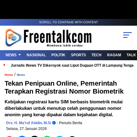
SCROLL TO CONTINUE WITH CONTENT
NEWS
NASIONAL
POLITIK
SPORTS
TECH
RAGAM
TALK
Jurnalis iNews TV Dikeroyok saat Liput Dugaan OTT di Lampung Tenga
/
Home
News
Tekan Penipuan Online, Pemerintah
Terapkan Registrasi Nomor Biometrik
Kebijakan registrasi kartu SIM berbasis biometrik mulai
diberlakukan untuk menutup celah penggunaan nomor
anonim yang kerap dipakai dalam kejahatan digital.
Drs. H. Ma’ruf Abidin, M.Si
- Penulis Berita
Selasa, 27 Januari 2026