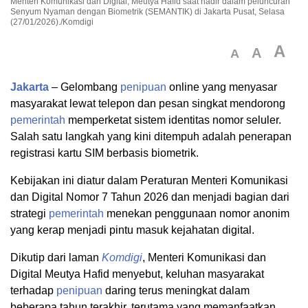
Menteri Komunikasi dan Digital, Meutya Hafid saat hadir dalam peluncuran
Senyum Nyaman dengan Biometrik (SEMANTIK) di Jakarta Pusat, Selasa
(27/01/2026)./Komdigi
A
A
A
Jakarta
– Gelombang
penipuan
online yang menyasar
masyarakat lewat telepon dan pesan singkat mendorong
pemerintah
memperketat sistem identitas nomor seluler.
Salah satu langkah yang kini ditempuh adalah penerapan
registrasi kartu SIM berbasis biometrik.
Kebijakan ini diatur dalam Peraturan Menteri Komunikasi
dan Digital Nomor 7 Tahun 2026 dan menjadi bagian dari
strategi
pemerintah
menekan penggunaan nomor anonim
yang kerap menjadi pintu masuk kejahatan digital.
Dikutip dari laman
Komdigi
, Menteri Komunikasi dan
Digital Meutya Hafid menyebut, keluhan masyarakat
terhadap
penipuan
daring terus meningkat dalam
beberapa tahun terakhir, terutama yang memanfaatkan