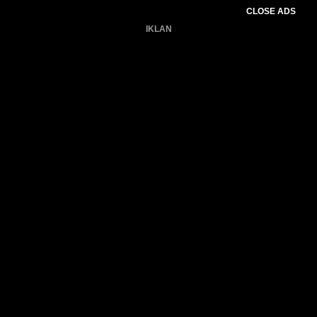
CLOSE ADS
IKLAN
Belum ada produk.
Gagal memuat data cuaca.