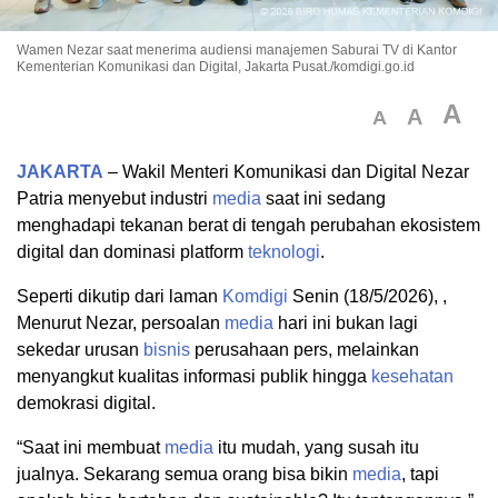
Wamen Nezar saat menerima audiensi manajemen Saburai TV di Kantor
Kementerian Komunikasi dan Digital, Jakarta Pusat./komdigi.go.id
A
A
A
JAKARTA
– Wakil Menteri Komunikasi dan Digital Nezar
Patria menyebut industri
media
saat ini sedang
menghadapi tekanan berat di tengah perubahan ekosistem
digital dan dominasi platform
teknologi
.
Seperti dikutip dari laman
Komdigi
Senin (18/5/2026), ,
Menurut Nezar, persoalan
media
hari ini bukan lagi
sekedar urusan
bisnis
perusahaan pers, melainkan
menyangkut kualitas informasi publik hingga
kesehatan
demokrasi digital.
“Saat ini membuat
media
itu mudah, yang susah itu
jualnya. Sekarang semua orang bisa bikin
media
, tapi