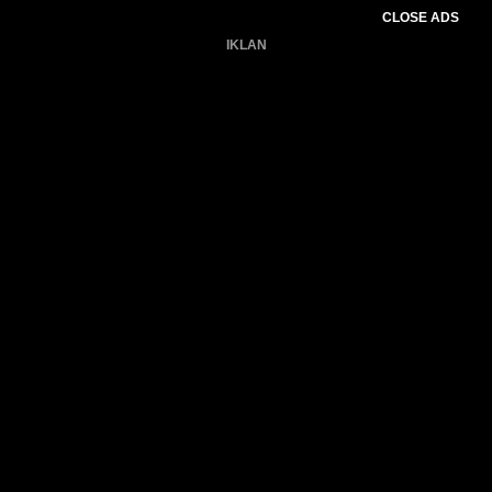
CLOSE ADS
IKLAN
Belum ada produk.
Gagal memuat data cuaca.