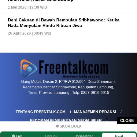
1 Mei 2026 | 19:39 WIB
Deni Caknan di Bawah Rembulan Sribhawono: Ketika
Nada Menyulam Rindu Ribuan Jiwa
26 April 2026 | 08:49 WIB
PETIR800 LOGIN
PETIR800
Baccarat Dan Evolusi Game Meja Digital Mode
Gang Melati, Dusun 2, RT/RW 012/004, Desa Srimenanti,
Kecamatan Bandar Sribhawono, Kabupaten Lampung,
Timur, Provinsi Lampung | Telp: 0857-0916-6915
TENTANG FREENTALK.COM
MANAJEMEN REDAKSI
PEDOMAN PEMBERITAAN MEDIA SIBER
CLOSE
⚽ SKOR BOLA
PEDOMAN PEMBERITAAN RAMAH ANAK
🔴 Live
Hari Ini
Mendatang
Hasil