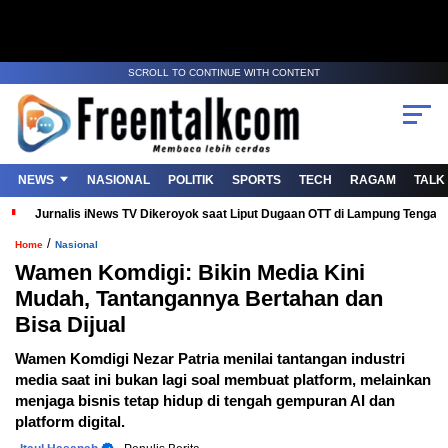
SCROLL TO CONTINUE WITH CONTENT
NEWS
NASIONAL
POLITIK
SPORTS
TECH
RAGAM
TALK
Jurnalis iNews TV Dikeroyok saat Liput Dugaan OTT di Lampung Tenga
/
Home
Nasional
Wamen Komdigi: Bikin Media Kini
Mudah, Tantangannya Bertahan dan
Bisa Dijual
Wamen Komdigi Nezar Patria menilai tantangan industri
media saat ini bukan lagi soal membuat platform, melainkan
menjaga bisnis tetap hidup di tengah gempuran AI dan
platform digital.