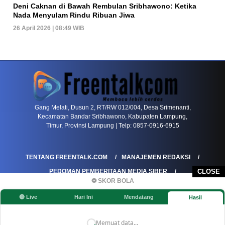
Deni Caknan di Bawah Rembulan Sribhawono: Ketika
Nada Menyulam Rindu Ribuan Jiwa
26 April 2026 | 08:49 WIB
PETIR800 LOGIN
PETIR800
Bagaimana Kasino Online Menjadi Bagian Pentin
Gang Melati, Dusun 2, RT/RW 012/004, Desa Srimenanti,
Kecamatan Bandar Sribhawono, Kabupaten Lampung,
Timur, Provinsi Lampung | Telp: 0857-0916-6915
TENTANG FREENTALK.COM
MANAJEMEN REDAKSI
PEDOMAN PEMBERITAAN MEDIA SIBER
CLOSE
⚽ SKOR BOLA
PEDOMAN PEMBERITAAN RAMAH ANAK
🔴 Live
Hari Ini
Mendatang
Hasil
KOREKSI & KLARIFIKASI
KEBIJAKAN IKLAN / ADVERTORIAL
KEBIJAKAN PRIVASI
DISCLAIMER
Memuat data...