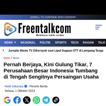
SCROLL TO CONTINUE WITH CONTENT
NEWS
NASIONAL
POLITIK
SPORTS
TECH
RAGAM
TALK
Jurnalis iNews TV Dikeroyok saat Liput Dugaan OTT di Lampung Tenga
/
Home
News
Pernah Berjaya, Kini Gulung Tikar, 7
Perusahaan Besar Indonesia Tumbang
di Tengah Sengitnya Persaingan Usaha
Hadi Jakariya
- Penulis Berita
Selasa, 1 Oktober 2024