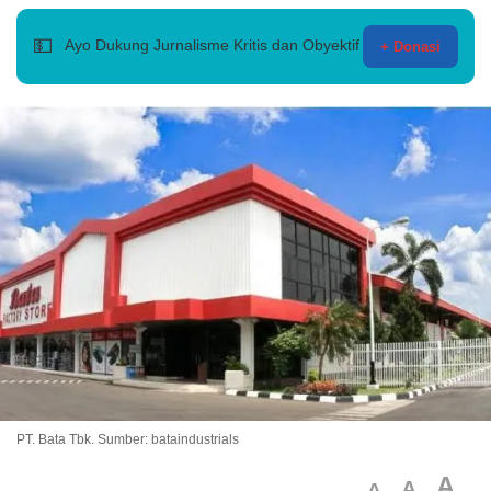
💵
Ayo Dukung Jurnalisme Kritis dan Obyektif
+ Donasi
PT. Bata Tbk. Sumber: bataindustrials
A
A
A