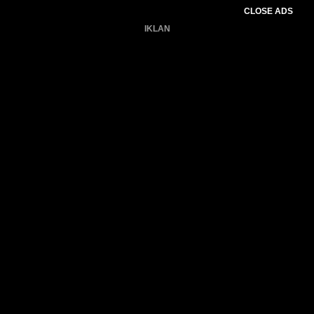
CLOSE ADS
IKLAN
Belum ada produk.
Gagal memuat data cuaca.