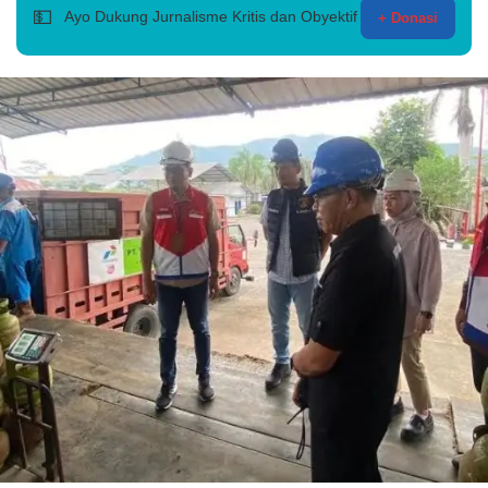
💵
Ayo Dukung Jurnalisme Kritis dan Obyektif
+ Donasi