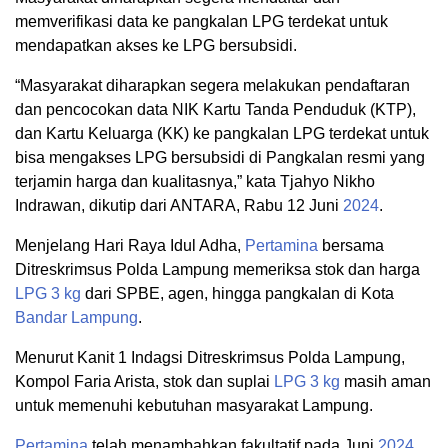
memverifikasi data ke pangkalan LPG terdekat untuk
mendapatkan akses ke LPG bersubsidi.
“Masyarakat diharapkan segera melakukan pendaftaran
dan pencocokan data NIK Kartu Tanda Penduduk (KTP),
dan Kartu Keluarga (KK) ke pangkalan LPG terdekat untuk
bisa mengakses LPG bersubsidi di Pangkalan resmi yang
terjamin harga dan kualitasnya,” kata Tjahyo Nikho
Indrawan, dikutip dari ANTARA, Rabu 12 Juni
2024
.
Menjelang Hari Raya Idul Adha,
Pertamina
bersama
Ditreskrimsus Polda Lampung memeriksa stok dan harga
LPG 3 kg
dari SPBE, agen, hingga pangkalan di Kota
Bandar Lampung
.
Menurut Kanit 1 Indagsi Ditreskrimsus Polda Lampung,
Kompol Faria Arista, stok dan suplai
LPG 3 kg
masih aman
untuk memenuhi kebutuhan masyarakat Lampung.
Pertamina
telah menambahkan fakultatif pada Juni
2024