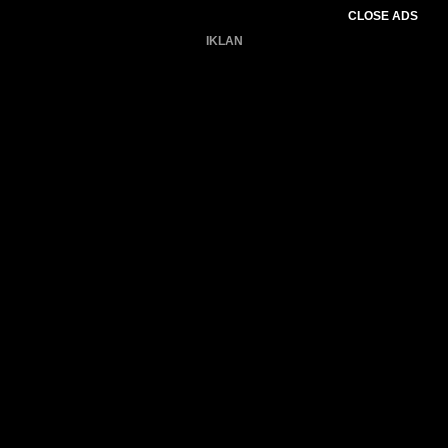
CLOSE ADS
IKLAN
Belum ada produk.
Gagal memuat data cuaca.