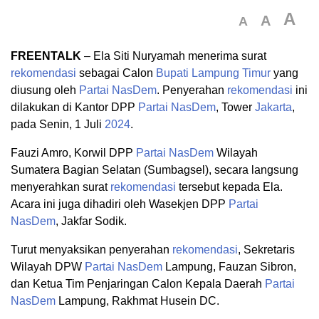
A
A
A
FREENTALK
– Ela Siti Nuryamah menerima surat
rekomendasi
sebagai Calon
Bupati
Lampung Timur
yang
diusung oleh
Partai NasDem
. Penyerahan
rekomendasi
ini
dilakukan di Kantor DPP
Partai NasDem
, Tower
Jakarta
,
pada Senin, 1 Juli
2024
.
Fauzi Amro, Korwil DPP
Partai NasDem
Wilayah
Sumatera Bagian Selatan (Sumbagsel), secara langsung
menyerahkan surat
rekomendasi
tersebut kepada Ela.
Acara ini juga dihadiri oleh Wasekjen DPP
Partai
NasDem
, Jakfar Sodik.
Turut menyaksikan penyerahan
rekomendasi
, Sekretaris
Wilayah DPW
Partai NasDem
Lampung, Fauzan Sibron,
dan Ketua Tim Penjaringan Calon Kepala Daerah
Partai
NasDem
Lampung, Rakhmat Husein DC.