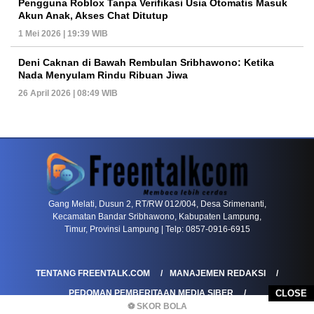
Pengguna Roblox Tanpa Verifikasi Usia Otomatis Masuk
Akun Anak, Akses Chat Ditutup
1 Mei 2026 | 19:39 WIB
Deni Caknan di Bawah Rembulan Sribhawono: Ketika
Nada Menyulam Rindu Ribuan Jiwa
26 April 2026 | 08:49 WIB
PETIR800 LOGIN
PETIR800
Gang Melati, Dusun 2, RT/RW 012/004, Desa Srimenanti,
Kecamatan Bandar Sribhawono, Kabupaten Lampung,
Timur, Provinsi Lampung | Telp: 0857-0916-6915
TENTANG FREENTALK.COM
MANAJEMEN REDAKSI
CLOSE
PEDOMAN PEMBERITAAN MEDIA SIBER
⚽ SKOR BOLA
PEDOMAN PEMBERITAAN RAMAH ANAK