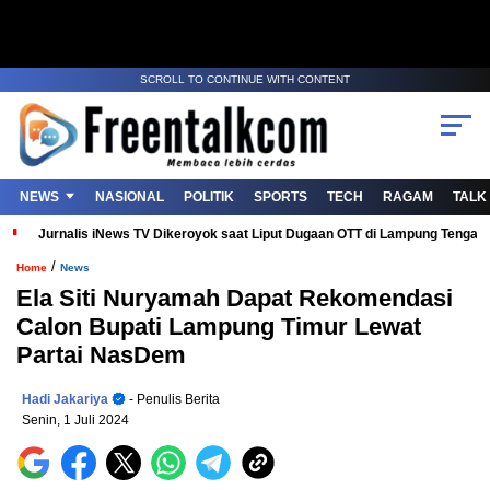
SCROLL TO CONTINUE WITH CONTENT
NEWS
NASIONAL
POLITIK
SPORTS
TECH
RAGAM
TALK
Jurnalis iNews TV Dikeroyok saat Liput Dugaan OTT di Lampung Tenga
/
Home
News
Ela Siti Nuryamah Dapat Rekomendasi
Calon Bupati Lampung Timur Lewat
Partai NasDem
Hadi Jakariya
- Penulis Berita
Senin, 1 Juli 2024