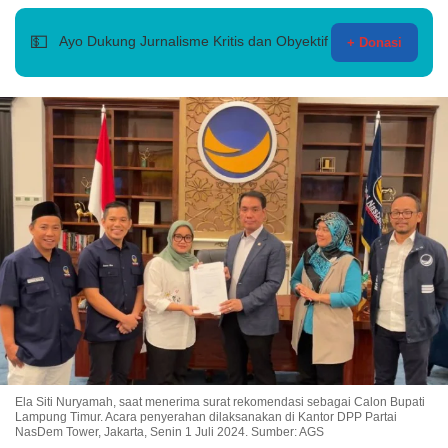
💵
Ayo Dukung Jurnalisme Kritis dan Obyektif
+ Donasi
Ela Siti Nuryamah, saat menerima surat rekomendasi sebagai Calon Bupati
Lampung Timur. Acara penyerahan dilaksanakan di Kantor DPP Partai
NasDem Tower, Jakarta, Senin 1 Juli 2024. Sumber: AGS