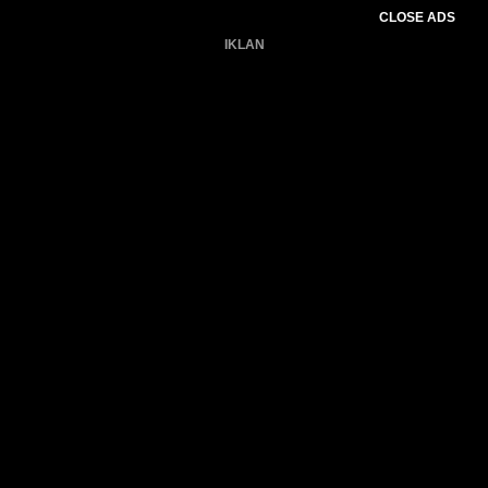
CLOSE ADS
IKLAN
Belum ada produk.
Gagal memuat data cuaca.