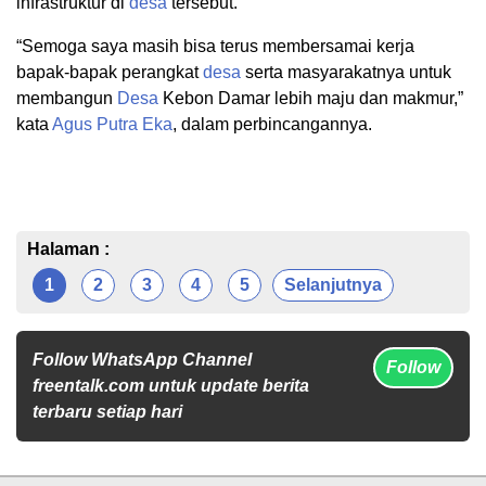
infrastruktur di
desa
tersebut.
“Semoga saya masih bisa terus membersamai kerja
bapak-bapak perangkat
desa
serta masyarakatnya untuk
membangun
Desa
Kebon Damar lebih maju dan makmur,”
kata
Agus Putra Eka
, dalam perbincangannya.
Halaman :
1
2
3
4
5
Selanjutnya
Follow WhatsApp Channel
Follow
freentalk.com untuk update berita
terbaru setiap hari