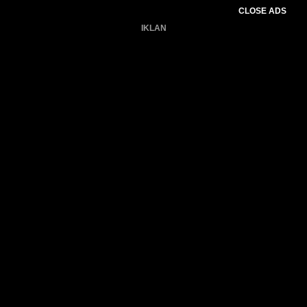
CLOSE ADS
IKLAN
Belum ada produk.
Gagal memuat data cuaca.