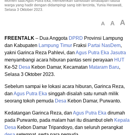
Momen saat Agus Putra Eka, memberikan sambutan dihadapan ratusa
warga yang hadir dengan didampingi sang istri tercinta, Yunia Herawati,
Selasa 3 Oktober 2023.
A
A
A
FREENTALK
– Dua Anggota
DPRD
Provinsi Lampung
dan Kabupaten
Lampung Timur
Fraksi
Partai NasDem
,
yakni Garinca Reza Pahlevi, dan
Agus Putra Eka Jasutra
menyambangi acara hiburan pantas seni perayaan
HUT
Ke-52
Desa
Kebon Damar, Kecamatan
Mataram Baru
,
Selasa 3 Oktober 2023.
Sebelum sampai ke lokasi acara hiburan, Garinca Reza,
dan
Agus Putra Eka
singgah disalah satu rumah milik
seorang tokoh pemuda
Desa
Kebon Damar, Purwanto.
Kedatangan Garinca Reza, dan
Agus Putra Eka
dirumah
pada Purwanto, pada malam hari itu disambut oleh
Kepala
Desa
Kebon Damar Tripandoyo, dan seluruh perangkat
desa
setempat, serta para pemuda.