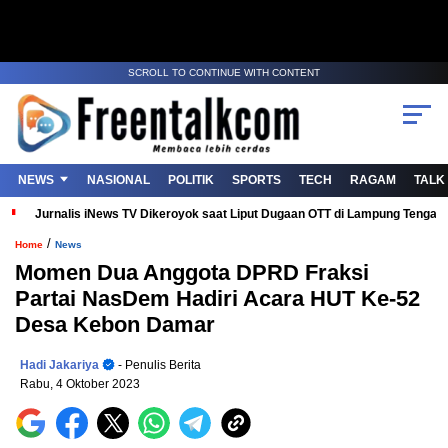
SCROLL TO CONTINUE WITH CONTENT
NEWS
NASIONAL
POLITIK
SPORTS
TECH
RAGAM
TALK
Jurnalis iNews TV Dikeroyok saat Liput Dugaan OTT di Lampung Tenga
/
Home
News
Momen Dua Anggota DPRD Fraksi
Partai NasDem Hadiri Acara HUT Ke-52
Desa Kebon Damar
Hadi Jakariya
- Penulis Berita
Rabu, 4 Oktober 2023