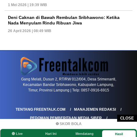
1 Mei 2026 | 19:39 WIB
Deni Caknan di Bawah Rembulan Sribhawono: Ketika
Nada Menyulam Rindu Ribuan Jiwa
26 April 2026 | 08:49 WIB
PETIR800 LOGIN
PETIR800
Baccarat Dan Evolusi Game Meja Digital Mode
Gang Melati, Dusun 2, RT/RW 012/004, Desa Srimenanti,
Kecamatan Bandar Sribhawono, Kabupaten Lampung,
Timur, Provinsi Lampung | Telp: 0857-0916-6915
TENTANG FREENTALK.COM
MANAJEMEN REDAKSI
PEDOMAN PEMBERITAAN MEDIA SIBER
CLOSE
⚽ SKOR BOLA
PEDOMAN PEMBERITAAN RAMAH ANAK
🔴 Live
Hari Ini
Mendatang
Hasil
KOREKSI & KLARIFIKASI
KEBIJAKAN IKLAN / ADVERTORIAL