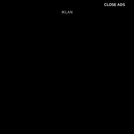
CLOSE ADS
IKLAN
Belum ada produk.
Gagal memuat data cuaca.