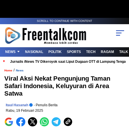
SCROLL TO CONTINUE WITH CONTENT
NEWS
NASIONAL
POLITIK
SPORTS
TECH
RAGAM
TALK
Jurnalis iNews TV Dikeroyok saat Liput Dugaan OTT di Lampung Tenga
/
Home
News
Viral Aksi Nekat Pengunjung Taman
Safari Indonesia, Keluyuran di Area
Satwa
Itaul Hasanah
- Penulis Berita
Rabu, 19 Februari 2025