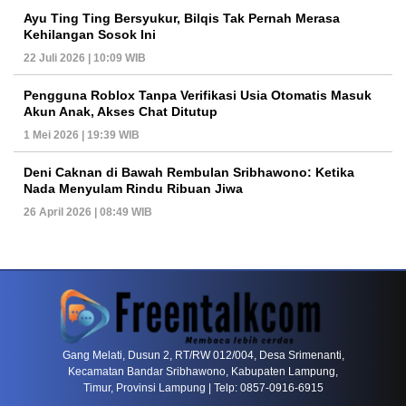
Ayu Ting Ting Bersyukur, Bilqis Tak Pernah Merasa
Kehilangan Sosok Ini
22 Juli 2026 | 10:09 WIB
Pengguna Roblox Tanpa Verifikasi Usia Otomatis Masuk
Akun Anak, Akses Chat Ditutup
1 Mei 2026 | 19:39 WIB
Deni Caknan di Bawah Rembulan Sribhawono: Ketika
Nada Menyulam Rindu Ribuan Jiwa
26 April 2026 | 08:49 WIB
PETIR800 LOGIN
PETIR800
Bagaimana Kasino Online Menjadi Bagian Pentin
Gang Melati, Dusun 2, RT/RW 012/004, Desa Srimenanti,
Kecamatan Bandar Sribhawono, Kabupaten Lampung,
Timur, Provinsi Lampung | Telp: 0857-0916-6915