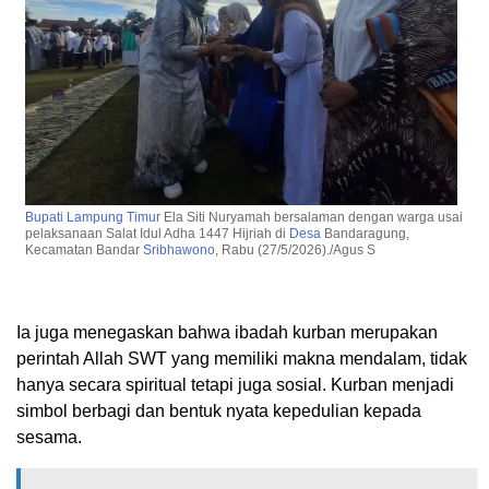
Bupati
Lampung Timur
Ela Siti Nuryamah bersalaman dengan warga usai
pelaksanaan Salat Idul Adha 1447 Hijriah di
Desa
Bandaragung,
Kecamatan Bandar
Sribhawono
, Rabu (27/5/2026)./Agus S
Ia juga menegaskan bahwa ibadah kurban merupakan
perintah Allah SWT yang memiliki makna mendalam, tidak
hanya secara spiritual tetapi juga sosial. Kurban menjadi
simbol berbagi dan bentuk nyata kepedulian kepada
sesama.