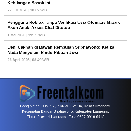
Kehilangan Sosok Ini
22 Juli 2026 | 10:09 WIB
Pengguna Roblox Tanpa Verifikasi Usia Otomatis Masuk
Akun Anak, Akses Chat Ditutup
1 Mei 2026 | 19:39 WIB
Deni Caknan di Bawah Rembulan Sribhawono: Ketika
Nada Menyulam Rindu Ribuan Jiwa
26 April 2026 | 08:49 WIB
PETIR800 LOGIN
PETIR800
Baccarat Dan Evolusi Game Meja Digital Mode
Gang Melati, Dusun 2, RT/RW 012/004, Desa Srimenanti,
Kecamatan Bandar Sribhawono, Kabupaten Lampung,
Timur, Provinsi Lampung | Telp: 0857-0916-6915