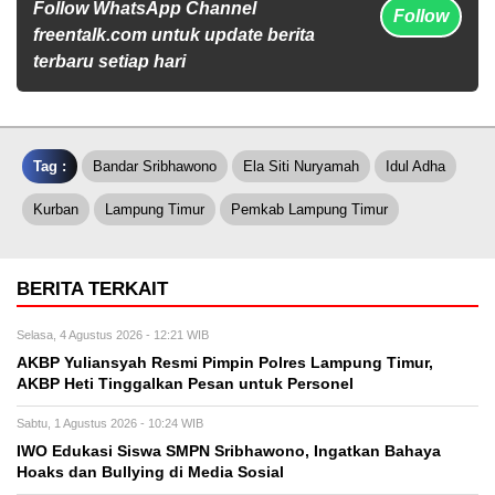
Follow WhatsApp Channel
Follow
freentalk.com untuk update berita
terbaru setiap hari
Tag :
Bandar Sribhawono
Ela Siti Nuryamah
Idul Adha
Kurban
Lampung Timur
Pemkab Lampung Timur
BERITA TERKAIT
Selasa, 4 Agustus 2026 - 12:21 WIB
AKBP Yuliansyah Resmi Pimpin Polres Lampung Timur,
AKBP Heti Tinggalkan Pesan untuk Personel
Sabtu, 1 Agustus 2026 - 10:24 WIB
IWO Edukasi Siswa SMPN Sribhawono, Ingatkan Bahaya
Hoaks dan Bullying di Media Sosial