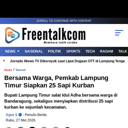
SCROLL TO CONTINUE WITH CONTENT
NEWS
NASIONAL
POLITIK
SPORTS
TECH
RAGAM
TALK
Jurnalis iNews TV Dikeroyok saat Liput Dugaan OTT di Lampung Tenga
/
Home
Daerah
Bersama Warga, Pemkab Lampung
Timur Siapkan 25 Sapi Kurban
Bupati Lampung Timur salat Idul Adha bersama warga di
Bandaragung, sekaligus menyiapkan distribusi 25 sapi
kurban ke sejumlah kecamatan.
Agus S
- Penulis Berita
Rabu, 27 Mei 2026