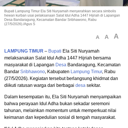
Bupati Lampung Timur Ela Siti Nuryamah menyerahkan secara simbolis
hewan kurban usai pelaksanaan Salat Idul Adha 1447 Hijriah di Lapangan
Desa Bandaragung, Kecamatan Bandar Sribhawono, Rabu
(27/5/2026)./Agus S
A
A
A
LAMPUNG TIMUR
–
Bupati
Ela Siti Nuryamah
melaksanakan Salat Idul Adha 1447 Hijriah bersama
masyarakat di Lapangan
Desa
Bandaragung, Kecamatan
Bandar
Sribhawono
, Kabupaten
Lampung Timur
, Rabu
(27/5/2026). Kegiatan tersebut berlangsung khidmat dan
diikuti ratusan warga dari berbagai
desa
sekitar.
Dalam kesempatan itu, Ela Siti Nuryamah menyampaikan
bahwa perayaan Idul Adha bukan sekadar seremoni
tahunan, melainkan momentum untuk memperkuat nilai
keimanan dan kepedulian sosial di tengah masyarakat.