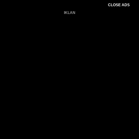
CLOSE ADS
IKLAN
Belum ada produk.
Gagal memuat data cuaca.