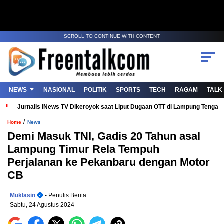
SCROLL TO CONTINUE WITH CONTENT
NEWS
NASIONAL
POLITIK
SPORTS
TECH
RAGAM
TALK
Jurnalis iNews TV Dikeroyok saat Liput Dugaan OTT di Lampung Tenga
/
Home
News
Demi Masuk TNI, Gadis 20 Tahun asal
Lampung Timur Rela Tempuh
Perjalanan ke Pekanbaru dengan Motor
CB
Muklasin
- Penulis Berita
Sabtu, 24 Agustus 2024