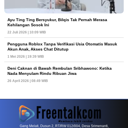
Ayu Ting Ting Bersyukur, Bilqis Tak Pernah Merasa
Kehilangan Sosok Ini
22 Juli 2026 | 10:09 WIB
Pengguna Roblox Tanpa Verifikasi Usia Otomatis Masuk
Akun Anak, Akses Chat Ditutup
1 Mei 2026 | 19:39 WIB
Deni Caknan di Bawah Rembulan Sribhawono: Ketika
Nada Menyulam Rindu Ribuan Jiwa
26 April 2026 | 08:49 WIB
PETIR800 LOGIN
PETIR800
Baccarat Dan Evolusi Game Meja Digital Mode
Gang Melati, Dusun 2, RT/RW 012/004, Desa Srimenanti,