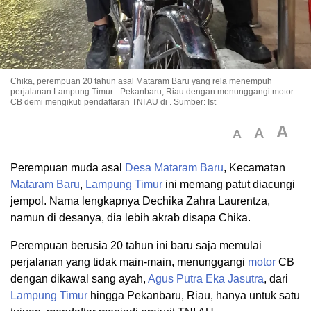
Chika, perempuan 20 tahun asal Mataram Baru yang rela menempuh
perjalanan Lampung Timur - Pekanbaru, Riau dengan menunggangi motor
CB demi mengikuti pendaftaran TNI AU di . Sumber: Ist
A
A
A
Perempuan muda asal
Desa
Mataram Baru
, Kecamatan
Mataram Baru
,
Lampung Timur
ini memang patut diacungi
jempol. Nama lengkapnya Dechika Zahra Laurentza,
namun di desanya, dia lebih akrab disapa Chika.
Perempuan berusia 20 tahun ini baru saja memulai
perjalanan yang tidak main-main, menunggangi
motor
CB
dengan dikawal sang ayah,
Agus Putra Eka Jasutra
, dari
Lampung Timur
hingga Pekanbaru, Riau, hanya untuk satu