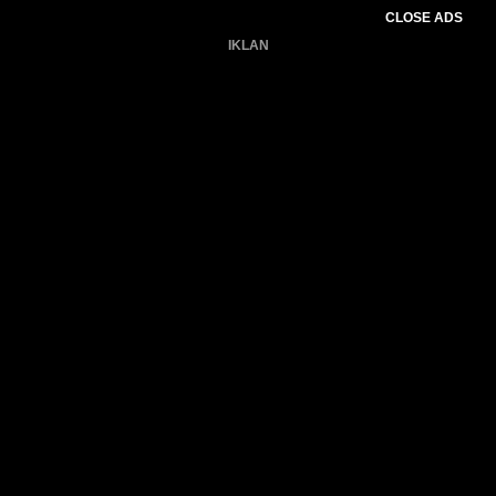
CLOSE ADS
IKLAN
Belum ada produk.
Gagal memuat data cuaca.