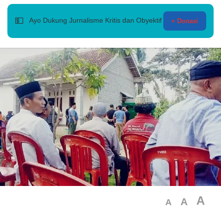
💵
Ayo Dukung Jurnalisme Kritis dan Obyektif
+ Donasi
A
A
A