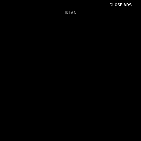
CLOSE ADS
IKLAN
Belum ada produk.
Gagal memuat data cuaca.