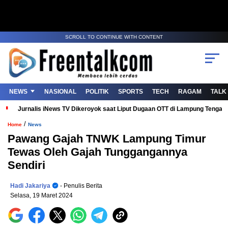
SCROLL TO CONTINUE WITH CONTENT
NEWS
NASIONAL
POLITIK
SPORTS
TECH
RAGAM
TALK
Jurnalis iNews TV Dikeroyok saat Liput Dugaan OTT di Lampung Tenga
/
Home
News
Pawang Gajah TNWK Lampung Timur
Tewas Oleh Gajah Tunggangannya
Sendiri
Hadi Jakariya
- Penulis Berita
Selasa, 19 Maret 2024