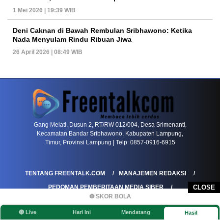
1 Mei 2026 | 19:39 WIB
Deni Caknan di Bawah Rembulan Sribhawono: Ketika
Nada Menyulam Rindu Ribuan Jiwa
26 April 2026 | 08:49 WIB
PETIR800 LOGIN
PETIR800
Bagaimana Kasino Online Menjadi Bagian Pentin
Gang Melati, Dusun 2, RT/RW 012/004, Desa Srimenanti,
Kecamatan Bandar Sribhawono, Kabupaten Lampung,
Timur, Provinsi Lampung | Telp: 0857-0916-6915
TENTANG FREENTALK.COM
MANAJEMEN REDAKSI
PEDOMAN PEMBERITAAN MEDIA SIBER
CLOSE
⚽ SKOR BOLA
PEDOMAN PEMBERITAAN RAMAH ANAK
🔴 Live
Hari Ini
Mendatang
Hasil
KOREKSI & KLARIFIKASI
KEBIJAKAN IKLAN / ADVERTORIAL