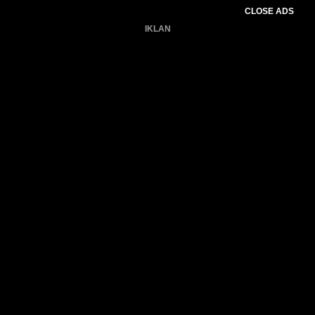
CLOSE ADS
IKLAN
Belum ada produk.
Gagal memuat data cuaca.