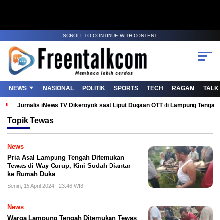
SCROLL TO CONTINUE WITH CONTENT
NEWS
NASIONAL
POLITIK
SPORTS
TECH
RAGAM
TALK
Jurnalis iNews TV Dikeroyok saat Liput Dugaan OTT di Lampung Tenga
Topik
Tewas
News
Pria Asal Lampung Tengah Ditemukan
Tewas di Way Curup, Kini Sudah Diantar
ke Rumah Duka
Senin, 15 April 2024 - 23:46 WIB
News
Warga Lampung Tengah Ditemukan Tewas