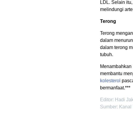
LDL. Selain it
melindungi arte
Terong
Terong mengand
dalam menurun
dalam terong 
tubuh.
Menambahkan li
membantu men
kolesterol
pasca
bermanfaat.***
Editor: Hadi Ja
Sumber: Kanal