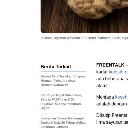
Ilustrasi sayuran penurun kolesterol. Sumber: stockking/
FREENTALK
–
Berita Terkait
kadar
kolestero
Dewan Pers Sesalkan Ucapan
ada beberapa 
Hotman Paris, Ingatkan
Hormati Wartawan
alami.
951 Pinjol Ilegal Dihentikan,
Menjaga
keseh
Satgas PASTI dan OJK
adalah dengan
Ingatkan Bahaya Penipuan
Digital
Dikutip Freenta
Komedian Temon Meninggal
lima sayuran te
Dunia di Usia 59 Tahun Akibat
Serangan Jantung