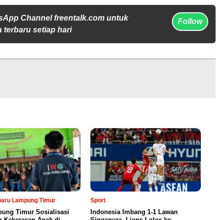
sApp Channel freentalk.com untuk
Follow
 terbaru setiap hari
rbaru Lampung Timur
Sport
ung Timur Sosialisasi
Indonesia Imbang 1-1 Lawan
n Kekerasan Anak di
Singapura, Lions Lolos ke