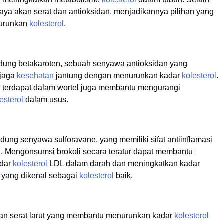
 kaya akan serat dan antioksidan, menjadikannya pilihan yang
nurunkan
kolesterol
.
ung betakaroten, sebuah senyawa antioksidan yang
jaga
kesehatan
jantung dengan menurunkan kadar
kolesterol
.
ng terdapat dalam wortel juga membantu mengurangi
esterol
dalam usus.
ung senyawa sulforavane, yang memiliki sifat antiinflamasi
n. Mengonsumsi brokoli secara teratur dapat membantu
adar
kolesterol
LDL dalam darah dan meningkatkan kadar
yang dikenal sebagai
kolesterol
baik.
an serat larut yang membantu menurunkan kadar
kolesterol