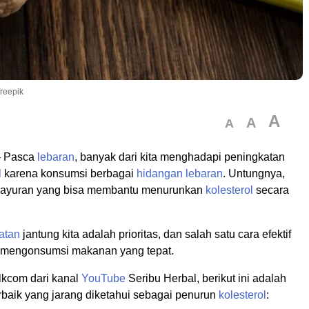
freepik
A
A
A
 Pasca
lebaran
, banyak dari kita menghadapi peningkatan
l
karena konsumsi berbagai
hidangan
lebaran
. Untungnya,
sayuran yang bisa membantu menurunkan
kolesterol
secara
atan
jantung kita adalah prioritas, dan salah satu cara efektif
 mengonsumsi makanan yang tepat.
lkcom dari kanal
YouTube
Seribu Herbal, berikut ini adalah
rbaik yang jarang diketahui sebagai penurun
kolesterol
: