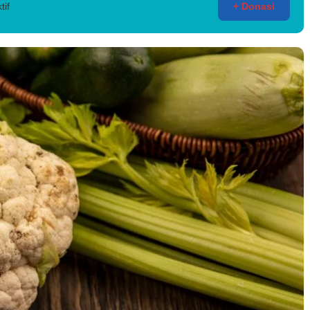
tif
+ Donasi