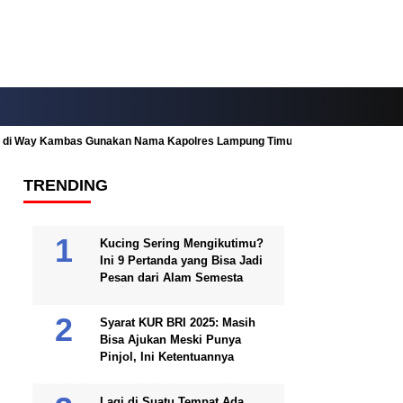
ah di Way Kambas Gunakan Nama Kapolres Lampung Timur
Fitur Nearby
TRENDING
Kucing Sering Mengikutimu?
Ini 9 Pertanda yang Bisa Jadi
Pesan dari Alam Semesta
Syarat KUR BRI 2025: Masih
Bisa Ajukan Meski Punya
Pinjol, Ini Ketentuannya
Lagi di Suatu Tempat Ada