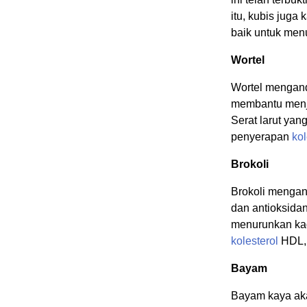
itu, kubis juga
baik untuk me
Wortel
Wortel mengand
membantu men
Serat larut ya
penyerapan
kol
Brokoli
Brokoli mengand
dan antioksida
menurunkan k
kolesterol
HDL, 
Bayam
Bayam kaya ak