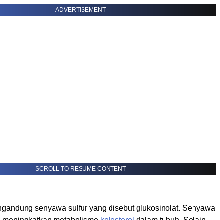
ADVERTISEMENT
SCROLL TO RESUME CONTENT
ngandung senyawa sulfur yang disebut glukosinolat. Senyawa
kti meningkatkan metabolisme
kolesterol
dalam tubuh. Selain