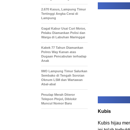
2.670 Kasus, Lampung Timur
Tertinggi Angka Cerai di
Lampung
Gagal Kabur Usai Curi Motor,
Pelaku Diamankan Polisi dan
Warga di Labuhan Maringgai
Kakek 77 Tahun Diamankan
Polres Way Kanan atas
Dugaan Pencabulan terhadap
Anak
IWO Lampung Timur Salurkan
Sembako di Tengah Sorotan
Oknum LSM dan Wartawan
Abal-abal
Pesulap Merah Diteror
Telepon Pinjol, Diblokir
Muncul Nomor Baru
Kubis
Kubis hijau me
ini telah terbu