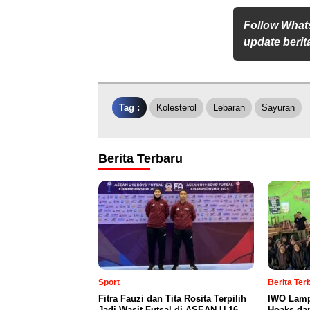
Follow What
update berita
Tag :
Kolesterol
Lebaran
Sayuran
Berita Terbaru
Sport
Berita Te
Fitra Fauzi dan Tita Rosita Terpilih
IWO Lamp
Jadi Wasit Futsal di ASEAN U-16
Hoaks da