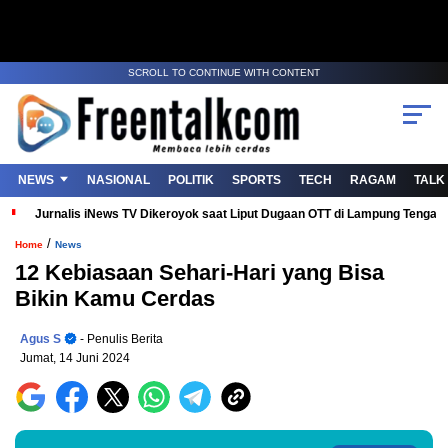
SCROLL TO CONTINUE WITH CONTENT
NEWS
NASIONAL
POLITIK
SPORTS
TECH
RAGAM
TALK
Jurnalis iNews TV Dikeroyok saat Liput Dugaan OTT di Lampung Tenga
/
Home
News
12 Kebiasaan Sehari-Hari yang Bisa
Bikin Kamu Cerdas
Agus S
- Penulis Berita
Jumat, 14 Juni 2024