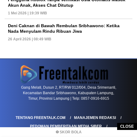
Akun Anak, Akses Chat Ditutup
1 Mei 2026 | 19:39 WIB
Deni Caknan di Bawah Rembulan Sribhawono: Ketika
Nada Menyulam Rindu Ribuan Jiwa
26 April 2026 | 08:49 WIB
PETIR800 LOGIN
PETIR800
Baccarat Dan Evolusi Game Meja Digital Mode
Gang Melati, Dusun 2, RT/RW 012/004, Desa Srimenanti,
Kecamatan Bandar Sribhawono, Kabupaten Lampung,
Timur, Provinsi Lampung | Telp: 0857-0916-6915
TENTANG FREENTALK.COM
MANAJEMEN REDAKSI
CLOSE
PEDOMAN PEMBERITAAN MEDIA SIBER
⚽ SKOR BOLA
PEDOMAN PEMBERITAAN RAMAH ANAK