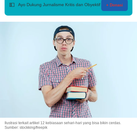
💵
Ayo Dukung Jurnalisme Kritis dan Obyektif
+ Donasi
Ilustrasi terkait artikel 12 kebiasaan sehari-hari yang bisa bikin cerdas.
Sumber: stockking/freepik