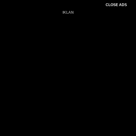
CLOSE ADS
IKLAN
Belum ada produk.
Gagal memuat data cuaca.