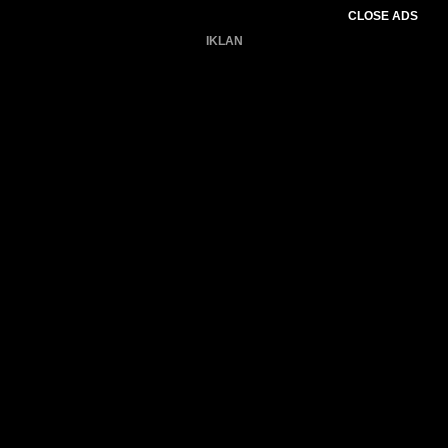
CLOSE ADS
IKLAN
Belum ada produk.
Gagal memuat data cuaca.