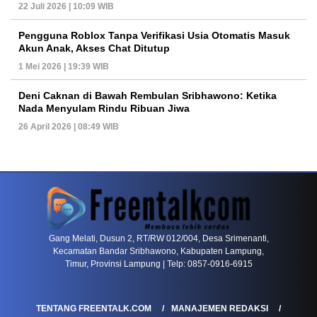
22 Juli 2026 | 10:09 WIB
Pengguna Roblox Tanpa Verifikasi Usia Otomatis Masuk
Akun Anak, Akses Chat Ditutup
1 Mei 2026 | 19:39 WIB
Deni Caknan di Bawah Rembulan Sribhawono: Ketika
Nada Menyulam Rindu Ribuan Jiwa
26 April 2026 | 08:49 WIB
PETIR800 LOGIN
PETIR800
Tren Mobile Entertainment Terus Mendorong M
Gang Melati, Dusun 2, RT/RW 012/004, Desa Srimenanti,
Kecamatan Bandar Sribhawono, Kabupaten Lampung,
Timur, Provinsi Lampung | Telp: 0857-0916-6915
TENTANG FREENTALK.COM
MANAJEMEN REDAKSI