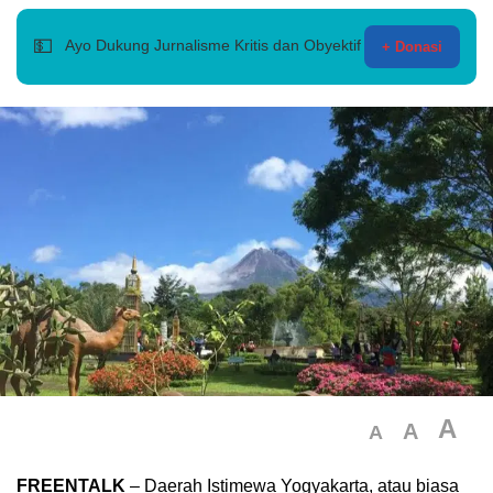
💵
Ayo Dukung Jurnalisme Kritis dan Obyektif
+ Donasi
A
A
A
FREENTALK
– Daerah Istimewa Yogyakarta, atau biasa