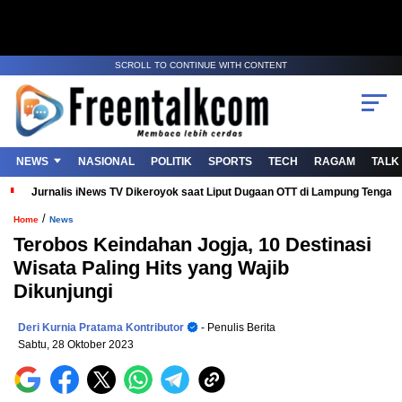
SCROLL TO CONTINUE WITH CONTENT
NEWS
NASIONAL
POLITIK
SPORTS
TECH
RAGAM
TALK
Jurnalis iNews TV Dikeroyok saat Liput Dugaan OTT di Lampung Tenga
/
Home
News
Terobos Keindahan Jogja, 10 Destinasi
Wisata Paling Hits yang Wajib
Dikunjungi
Deri Kurnia Pratama Kontributor
- Penulis Berita
Sabtu, 28 Oktober 2023