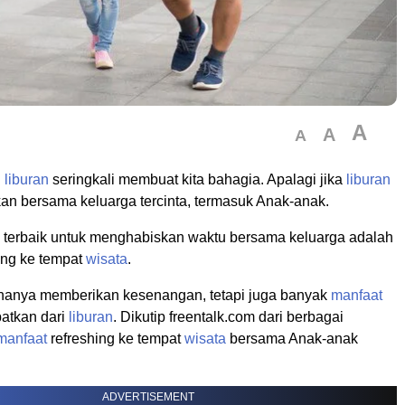
A
A
A
g
liburan
seringkali membuat kita bahagia. Apalagi jika
liburan
kan bersama keluarga tercinta, termasuk Anak-anak.
a terbaik untuk menghabiskan waktu bersama keluarga adalah
ing ke tempat
wisata
.
 hanya memberikan kesenangan, tetapi juga banyak
manfaat
patkan dari
liburan
. Dikutip freentalk.com dari berbagai
manfaat
refreshing ke tempat
wisata
bersama Anak-anak
ADVERTISEMENT