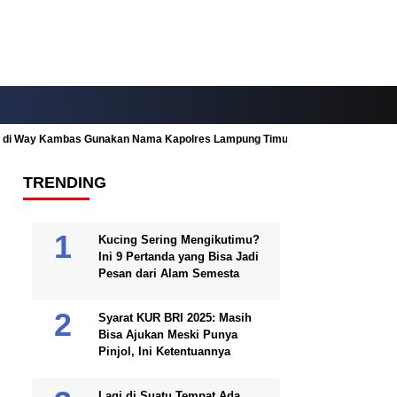
ah di Way Kambas Gunakan Nama Kapolres Lampung Timur
Fitur Nearby
TRENDING
Kucing Sering Mengikutimu?
Ini 9 Pertanda yang Bisa Jadi
Pesan dari Alam Semesta
Syarat KUR BRI 2025: Masih
Bisa Ajukan Meski Punya
Pinjol, Ini Ketentuannya
Lagi di Suatu Tempat Ada