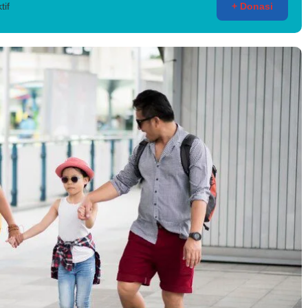
tif
+ Donasi