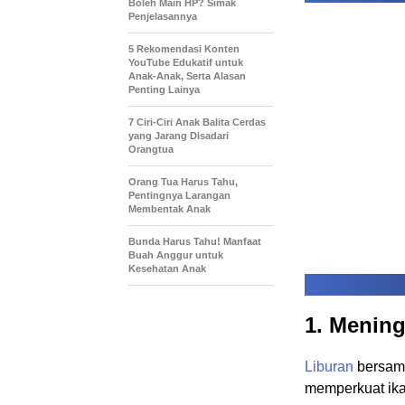
Boleh Main HP? Simak
Penjelasannya
5 Rekomendasi Konten
YouTube Edukatif untuk
Anak-Anak, Serta Alasan
Penting Lainya
7 Ciri-Ciri Anak Balita Cerdas
yang Jarang Disadari
Orangtua
Orang Tua Harus Tahu,
Pentingnya Larangan
Membentak Anak
Bunda Harus Tahu! Manfaat
Buah Anggur untuk
Kesehatan Anak
1. Menin
Liburan
bersama
memperkuat ika