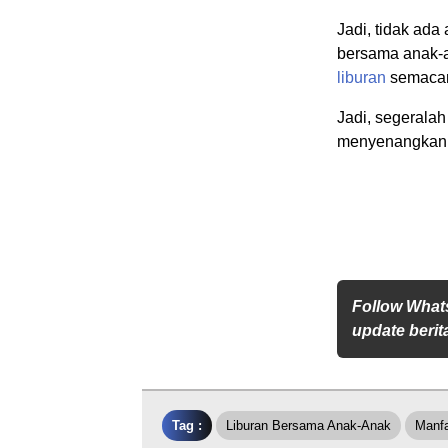
Jadi, tidak ad
bersama anak-
liburan
semacam
Jadi, segerala
menyenangkan d
Follow What
update berita
Tag :
Liburan Bersama Anak-Anak
Manfa