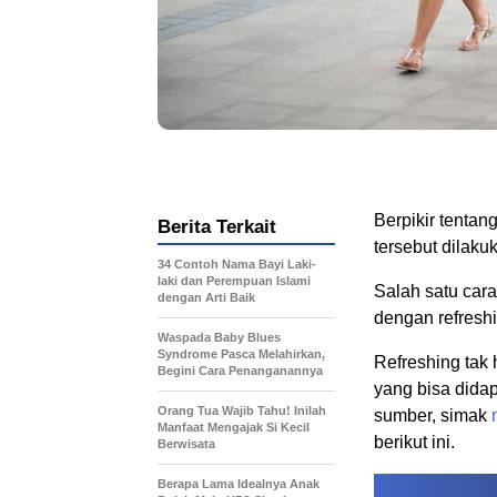
Berpikir tentan
Berita Terkait
tersebut dilaku
34 Contoh Nama Bayi Laki-
laki dan Perempuan Islami
Salah satu car
dengan Arti Baik
dengan refresh
Waspada Baby Blues
Syndrome Pasca Melahirkan,
Refreshing tak
Begini Cara Penanganannya
yang bisa dida
Orang Tua Wajib Tahu! Inilah
sumber, simak
Manfaat Mengajak Si Kecil
berikut ini.
Berwisata
Berapa Lama Idealnya Anak