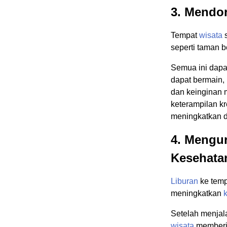
3. Mendor
Tempat
wisata
s
seperti taman b
Semua ini dapa
dapat bermain,
dan keinginan 
keterampilan k
meningkatkan da
4. Mengu
Kesehata
Liburan
ke tem
meningkatkan
Setelah menjala
wisata
memberik