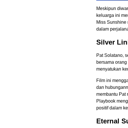
Meskipun diwar
keluarga ini 
Miss Sunshine
dalam perjalan
Silver Li
Pat Solatano, 
bersama orang
menyatukan kem
Film ini mengg
dan hubunganny
membantu Pat m
Playbook meng
positif dalam k
Eternal S