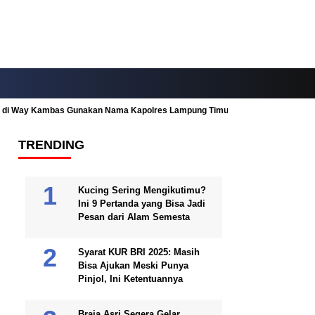
ah di Way Kambas Gunakan Nama Kapolres Lampung Timur
Fitur Nearby
TRENDING
Kucing Sering Mengikutimu?
Ini 9 Pertanda yang Bisa Jadi
Pesan dari Alam Semesta
Syarat KUR BRI 2025: Masih
Bisa Ajukan Meski Punya
Pinjol, Ini Ketentuannya
Braja Asri Segera Gelar