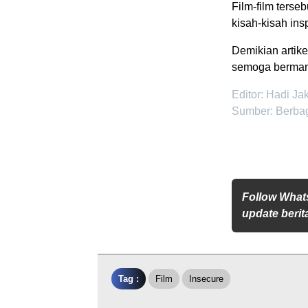
Film-film terse
kisah-kisah ins
Demikian artike
semoga bermanf
Editor: Hadi Ja
Sumber: Berba
Follow What
update berita
Tag :
Film
Insecure