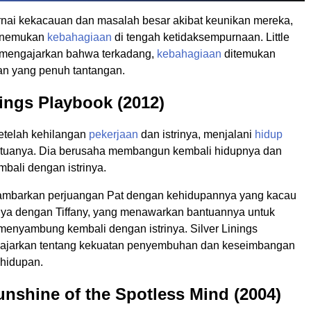
nai kekacauan dan masalah besar akibat keunikan mereka,
menemukan
kebahagiaan
di tengah ketidaksempurnaan. Little
 mengajarkan bahwa terkadang,
kebahagiaan
ditemukan
an yang penuh tantangan.
nings Playbook (2012)
setelah kehilangan
pekerjaan
dan istrinya, menjalani
hidup
 tuanya. Dia berusaha membangun kembali hidupnya dan
bali dengan istrinya.
ambarkan perjuangan Pat dengan kehidupannya yang kacau
a dengan Tiffany, yang menawarkan bantuannya untuk
enyambung kembali dengan istrinya. Silver Linings
ajarkan tentang kekuatan penyembuhan dan keseimbangan
ehidupan.
unshine of the Spotless Mind (2004)