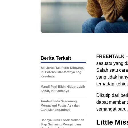
FREENTALK
–
Berita Terkait
sesuatu yang d
Biji Jeruk Tak Perlu Dibuang,
Salah satu cara
Ini Potensi Manfaatnya bagi
Kesehatan
yang tidak han
terhadap kehid
Mandi Pagi Bikin Hidup Lebih
Sehat, Ini Faktanya
Dikutip dari be
Tanda-Tanda Seseorang
dapat membant
Mengalami Putus Asa dan
semangat baru.
Cara Menanganinya
Bahaya Junk Food: Makanan
Little Mi
Siap Saji yang Mengancam