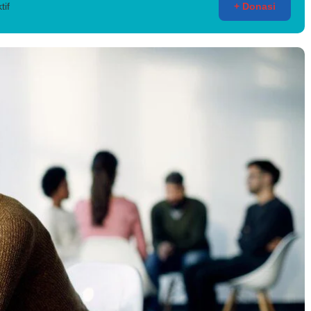
tif
+ Donasi