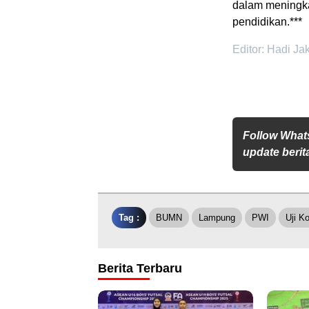
dalam meningka
pendidikan.***
Editor: Hadi Ja
Follow What
update berita
Tag :
BUMN
Lampung
PWI
Uji K
Berita Terbaru