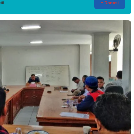
tif
+ Donasi