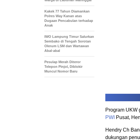
Kakek 77 Tahun Diamankan
Polres Way Kanan atas
Dugaan Pencabulan terhadap
Anak
IWO Lampung Timur Salurkan
Sembako di Tengah Sorotan
Oknum LSM dan Wartawan
Abal-abal
Pesulap Merah Diteror
Telepon Pinjol, Diblokir
Muncul Nomor Baru
Program UKW gr
PWI
Pusat, Hen
Hendry Ch Bang
dukungan penuh