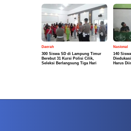
Daerah
Nasional
300 Siswa SD di Lampung Timur
140 Siswa
Berebut 31 Kursi Polisi Cilik,
Diedukasi
Seleksi Berlangsung Tiga Hari
Harus Dii
PETIR800 LOGIN
PETIR800
Baccarat Dan Evolusi Game Meja Digital Mode