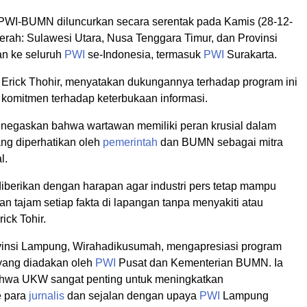
WI-BUMN diluncurkan secara serentak pada Kamis (28-12-
aerah: Sulawesi Utara, Nusa Tenggara Timur, dan Provinsi
an ke seluruh
PWI
se-Indonesia, termasuk
PWI
Surakarta.
Erick Thohir, menyatakan dukungannya terhadap program ini
 komitmen terhadap keterbukaan informasi.
enegaskan bahwa wartawan memiliki peran krusial dalam
yang diperhatikan oleh
pemerintah
dan BUMN sebagai mitra
l.
diberikan dengan harapan agar industri pers tetap mampu
 tajam setiap fakta di lapangan tanpa menyakiti atau
rick Tohir.
insi Lampung, Wirahadikusumah, mengapresiasi program
 yang diadakan oleh
PWI
Pusat dan Kementerian BUMN. Ia
hwa UKW sangat penting untuk meningkatkan
e para
jurnalis
dan sejalan dengan upaya
PWI
Lampung