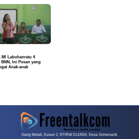
 MI Labuhanratu 4
 BNN, Ini Pesan yang
ngat Anak-anak
rn
Dragon Tiger Menjadi Alternatif Yang Sering Dibahas Komunitas
Mahjong Wa
Gang Melati, Dusun 2, RT/RW 012/004, Desa Srimenanti,