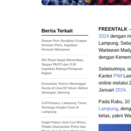
FREENTALK
–
Berita Terkait
2024
dengan me
Dewan Pers Sesalkan Ucapan
Lampung. Seban
Hotman Paris, Ingatkan
Hormati Wartawan
Wartawan Madya
dengan Kement
951 Pinjol Ilegal Dihentikan,
Satgas PASTI dan OJK
Sebelumnya, se
Ingatkan Bahaya Penipuan
Digital
Kantor
PWI
Lant
online melalui
Komedian Temon Meninggal
Dunia di Usia 59 Tahun Akibat
Januari
2024
.
Serangan Jantung
Pada Rabu, 10
2.670 Kasus, Lampung Timur
Tertinggi Angka Cerai di
Lampung
, deng
Lampung
kelas, yakni W
Gagal Kabur Usai Curi Motor,
Pelaku Diamankan Polisi dan
Warga di Labuhan Maringgai