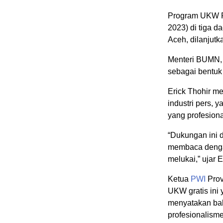
Program UKW P
2023) di tiga d
Aceh, dilanjutk
Menteri BUMN, 
sebagai bentuk
Erick Thohir m
industri pers, 
yang profesiona
“Dukungan ini 
membaca dengan
melukai,” ujar E
Ketua
PWI
Prov
UKW gratis ini
menyatakan ba
profesionalism