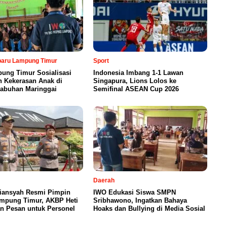
rbaru Lampung Timur
Sport
ung Timur Sosialisasi
Indonesia Imbang 1-1 Lawan
n Kekerasan Anak di
Singapura, Lions Lolos ke
abuhan Maringgai
Semifinal ASEAN Cup 2026
Daerah
iansyah Resmi Pimpin
IWO Edukasi Siswa SMPN
ampung Timur, AKBP Heti
Sribhawono, Ingatkan Bahaya
n Pesan untuk Personel
Hoaks dan Bullying di Media Sosial