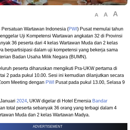
A
A
A
 Persatuan Wartawan Indonesia (
PWI
) Pusat memulai tahun
nggelar Uji Kompetensi Wartawan angkatan 32 di Provinsi
yak 36 peserta dari 4 kelas Wartawan Muda dan 2 kelas
 berpartisipasi dalam uji kompetensi yang bekerja sama
erian Badan Usaha Milik Negara (BUMN).
luruh peserta diharuskan mengikuti Pra-UKW pertama di
ai 2 pada pukul 10.00. Sesi ini kemudian dilanjutkan secara
 Zoom Meeting dengan
PWI
Pusat pada pukul 13.00, Selasa 9
 Januari
2024
, UKW digelar di Hotel Emersia
Bandar
an total peserta sebanyak 36 orang yang terbagi dalam 4
artawan Muda dan 2 kelas Wartawan Madya.
ADVERTISEMENT