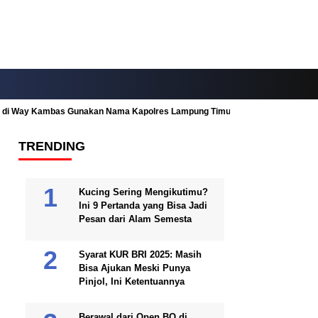
ah di Way Kambas Gunakan Nama Kapolres Lampung Timur
Fitur Nearby
TRENDING
Kucing Sering Mengikutimu?
Ini 9 Pertanda yang Bisa Jadi
Pesan dari Alam Semesta
Syarat KUR BRI 2025: Masih
Bisa Ajukan Meski Punya
Pinjol, Ini Ketentuannya
Berawal dari Open BO di