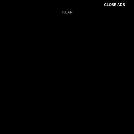
CLOSE ADS
IKLAN
Belum ada produk.
Gagal memuat data cuaca.