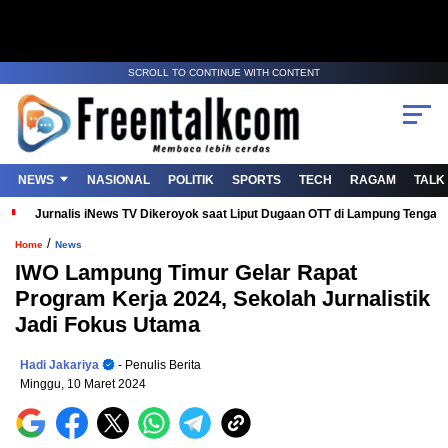
SCROLL TO CONTINUE WITH CONTENT
NEWS
NASIONAL
POLITIK
SPORTS
TECH
RAGAM
TALK
Jurnalis iNews TV Dikeroyok saat Liput Dugaan OTT di Lampung Tenga
/
Home
News
IWO Lampung Timur Gelar Rapat
Program Kerja 2024, Sekolah Jurnalistik
Jadi Fokus Utama
Hadi Jakariya
- Penulis Berita
Minggu, 10 Maret 2024