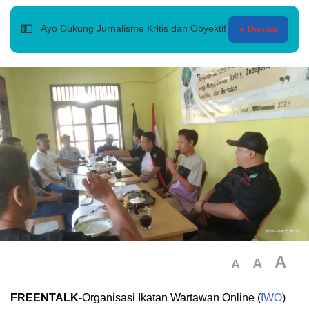
💵
Ayo Dukung Jurnalisme Kritis dan Obyektif
+ Donasi
A
A
A
FREENTALK
-Organisasi Ikatan Wartawan Online (
IWO
)