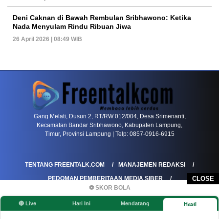
Deni Caknan di Bawah Rembulan Sribhawono: Ketika
Nada Menyulam Rindu Ribuan Jiwa
26 April 2026 | 08:49 WIB
PETIR800 LOGIN
PETIR800
Mengapa Blackjack Masih Menjadi Pilihan Favo
Gang Melati, Dusun 2, RT/RW 012/004, Desa Srimenanti,
Kecamatan Bandar Sribhawono, Kabupaten Lampung,
Timur, Provinsi Lampung | Telp: 0857-0916-6915
TENTANG FREENTALK.COM
MANAJEMEN REDAKSI
PEDOMAN PEMBERITAAN MEDIA SIBER
CLOSE
⚽ SKOR BOLA
PEDOMAN PEMBERITAAN RAMAH ANAK
🔴 Live
Hari Ini
Mendatang
Hasil
KOREKSI & KLARIFIKASI
KEBIJAKAN IKLAN / ADVERTORIAL