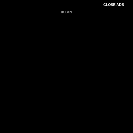
CLOSE ADS
IKLAN
Belum ada produk.
Gagal memuat data cuaca.