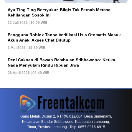
Ayu Ting Ting Bersyukur, Bilqis Tak Pernah Merasa
Kehilangan Sosok Ini
22 Juli 2026 | 10:09 WIB
Pengguna Roblox Tanpa Verifikasi Usia Otomatis Masuk
Akun Anak, Akses Chat Ditutup
1 Mei 2026 | 19:39 WIB
Deni Caknan di Bawah Rembulan Sribhawono: Ketika
Nada Menyulam Rindu Ribuan Jiwa
26 April 2026 | 08:49 WIB
PETIR800 LOGIN
PETIR800
Baccarat Dan Evolusi Game Meja Digital Mode
Gang Melati, Dusun 2, RT/RW 012/004, Desa Srimenanti,
Kecamatan Bandar Sribhawono, Kabupaten Lampung,
Timur, Provinsi Lampung | Telp: 0857-0916-6915