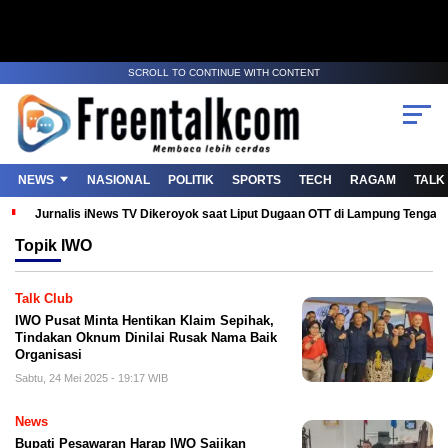
SCROLL TO CONTINUE WITH CONTENT
NEWS
NASIONAL
POLITIK
SPORTS
TECH
RAGAM
TALK
Jurnalis iNews TV Dikeroyok saat Liput Dugaan OTT di Lampung Tenga
Topik
IWO
Talk Club
IWO Pusat Minta Hentikan Klaim Sepihak,
Tindakan Oknum Dinilai Rusak Nama Baik
Organisasi
Sabtu, 24 Mei 2025 - 19:17 WIB
News
Bupati Pesawaran Harap IWO Sajikan