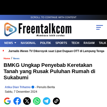
SCROLL TO CONTINUE WITH CONTENT
NEWS
NASIONAL
POLITIK
SPORTS
TECH
RAGAM
TALK
Jurnalis iNews TV Dikeroyok saat Liput Dugaan OTT di Lampung Tenga
/
Home
News
BMKG Ungkap Penyebab Keretakan
Tanah yang Rusak Puluhan Rumah di
Sukabumi
Atika Dian Trihatno
- Penulis Berita
Sabtu, 7 Desember 2024