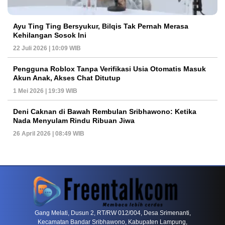
Ayu Ting Ting Bersyukur, Bilqis Tak Pernah Merasa
Kehilangan Sosok Ini
22 Juli 2026 | 10:09 WIB
Pengguna Roblox Tanpa Verifikasi Usia Otomatis Masuk
Akun Anak, Akses Chat Ditutup
1 Mei 2026 | 19:39 WIB
Deni Caknan di Bawah Rembulan Sribhawono: Ketika
Nada Menyulam Rindu Ribuan Jiwa
26 April 2026 | 08:49 WIB
PETIR800 LOGIN
PETIR800
Baccarat Dan Evolusi Game Meja Digital Mode
Gang Melati, Dusun 2, RT/RW 012/004, Desa Srimenanti,
Kecamatan Bandar Sribhawono, Kabupaten Lampung,