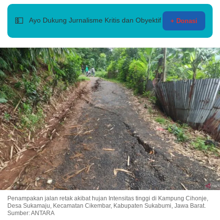
💵
Ayo Dukung Jurnalisme Kritis dan Obyektif
+ Donasi
Penampakan jalan retak akibat hujan Intensitas tinggi di Kampung Cihonje,
Desa Sukamaju, Kecamatan Cikembar, Kabupaten Sukabumi, Jawa Barat.
Sumber: ANTARA