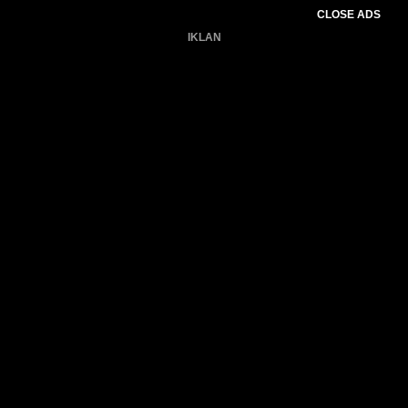
CLOSE ADS
IKLAN
Belum ada produk.
Gagal memuat data cuaca.