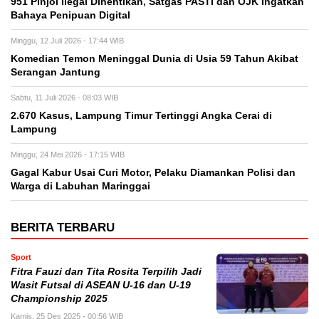
951 Pinjol Ilegal Dihentikan, Satgas PASTI dan OJK Ingatkan
Bahaya Penipuan Digital
Minggu, 12 Juli 2026 - 17:44 WIB
Komedian Temon Meninggal Dunia di Usia 59 Tahun Akibat
Serangan Jantung
Sabtu, 11 Juli 2026 - 08:03 WIB
2.670 Kasus, Lampung Timur Tertinggi Angka Cerai di
Lampung
Minggu, 24 Mei 2026 - 17:15 WIB
Gagal Kabur Usai Curi Motor, Pelaku Diamankan Polisi dan
Warga di Labuhan Maringgai
BERITA TERBARU
Sport
Fitra Fauzi dan Tita Rosita Terpilih Jadi
Wasit Futsal di ASEAN U-16 dan U-19
Championship 2025
Kamis, 25 Des 2025 - 00:56 WIB