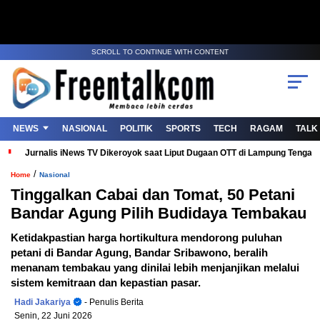
SCROLL TO CONTINUE WITH CONTENT
NEWS
NASIONAL
POLITIK
SPORTS
TECH
RAGAM
TALK
Jurnalis iNews TV Dikeroyok saat Liput Dugaan OTT di Lampung Tenga
/
Home
Nasional
Tinggalkan Cabai dan Tomat, 50 Petani
Bandar Agung Pilih Budidaya Tembakau
Ketidakpastian harga hortikultura mendorong puluhan
petani di Bandar Agung, Bandar Sribawono, beralih
menanam tembakau yang dinilai lebih menjanjikan melalui
sistem kemitraan dan kepastian pasar.
Hadi Jakariya
- Penulis Berita
Senin, 22 Juni 2026