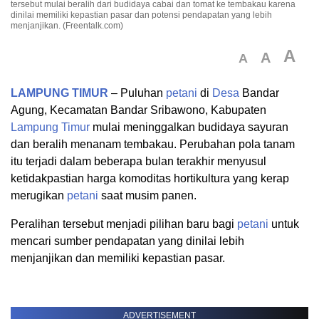
tersebut mulai beralih dari budidaya cabai dan tomat ke tembakau karena
dinilai memiliki kepastian pasar dan potensi pendapatan yang lebih
menjanjikan. (Freentalk.com)
A
A
A
LAMPUNG TIMUR
– Puluhan
petani
di
Desa
Bandar
Agung, Kecamatan Bandar Sribawono, Kabupaten
Lampung Timur
mulai meninggalkan budidaya sayuran
dan beralih menanam tembakau. Perubahan pola tanam
itu terjadi dalam beberapa bulan terakhir menyusul
ketidakpastian harga komoditas hortikultura yang kerap
merugikan
petani
saat musim panen.
Peralihan tersebut menjadi pilihan baru bagi
petani
untuk
mencari sumber pendapatan yang dinilai lebih
menjanjikan dan memiliki kepastian pasar.
ADVERTISEMENT