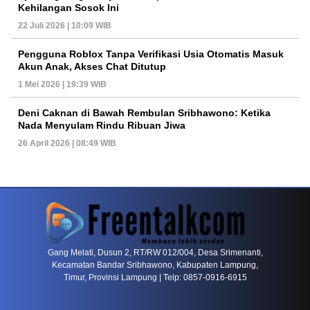
Kehilangan Sosok Ini
22 Juli 2026 | 10:09 WIB
Pengguna Roblox Tanpa Verifikasi Usia Otomatis Masuk
Akun Anak, Akses Chat Ditutup
1 Mei 2026 | 19:39 WIB
Deni Caknan di Bawah Rembulan Sribhawono: Ketika
Nada Menyulam Rindu Ribuan Jiwa
26 April 2026 | 08:49 WIB
PETIR800 LOGIN
PETIR800
Tren Mobile Entertainment Terus Mendorong M
Gang Melati, Dusun 2, RT/RW 012/004, Desa Srimenanti,
Kecamatan Bandar Sribhawono, Kabupaten Lampung,
Timur, Provinsi Lampung | Telp: 0857-0916-6915