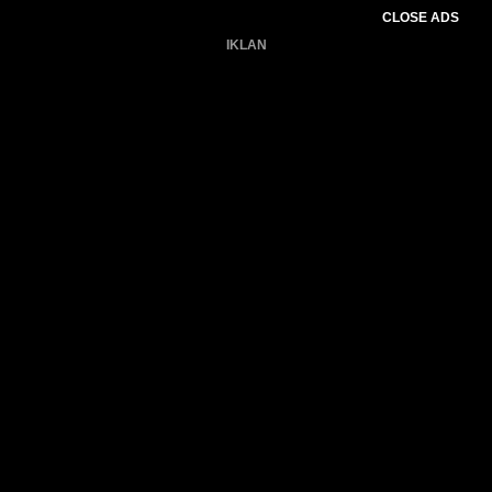
CLOSE ADS
IKLAN
Belum ada produk.
Gagal memuat data cuaca.