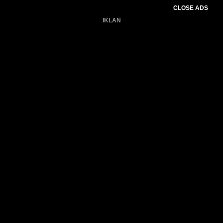
CLOSE ADS
IKLAN
Belum ada produk.
Gagal memuat data cuaca.