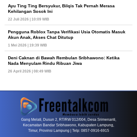
Ayu Ting Ting Bersyukur, Bilqis Tak Pernah Merasa
Kehilangan Sosok Ini
22 Juli 2026 | 10:09 WIB
Pengguna Roblox Tanpa Verifikasi Usia Otomatis Masuk
Akun Anak, Akses Chat Ditutup
1 Mei 2026 | 19:39 WIB
Deni Caknan di Bawah Rembulan Sribhawono: Ketika
Nada Menyulam Rindu Ribuan Jiwa
26 April 2026 | 08:49 WIB
PETIR800 LOGIN
PETIR800
Baccarat Dan Evolusi Game Meja Digital Mode
Gang Melati, Dusun 2, RT/RW 012/004, Desa Srimenanti,
Kecamatan Bandar Sribhawono, Kabupaten Lampung,
Timur, Provinsi Lampung | Telp: 0857-0916-6915