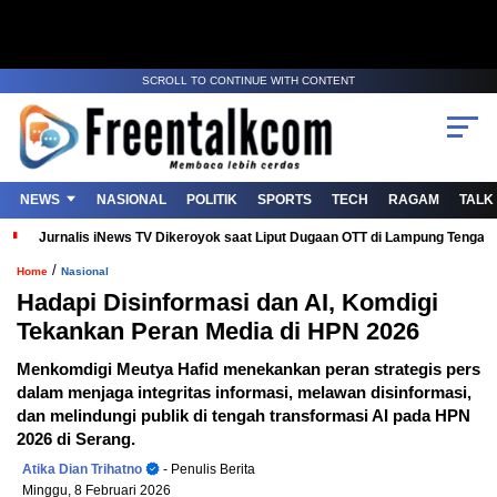
SCROLL TO CONTINUE WITH CONTENT
NEWS
NASIONAL
POLITIK
SPORTS
TECH
RAGAM
TALK
Jurnalis iNews TV Dikeroyok saat Liput Dugaan OTT di Lampung Tenga
/
Home
Nasional
Hadapi Disinformasi dan AI, Komdigi
Tekankan Peran Media di HPN 2026
Menkomdigi Meutya Hafid menekankan peran strategis pers
dalam menjaga integritas informasi, melawan disinformasi,
dan melindungi publik di tengah transformasi AI pada HPN
2026 di Serang.
Atika Dian Trihatno
- Penulis Berita
Minggu, 8 Februari 2026