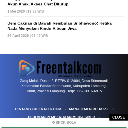
Akun Anak, Akses Chat Ditutup
1 Mei 2026 | 19:39 WIB
Deni Caknan di Bawah Rembulan Sribhawono: Ketika
Nada Menyulam Rindu Ribuan Jiwa
26 April 2026 | 08:49 WIB
PETIR800 LOGIN
PETIR800
Bagaimana Kasino Online Menjadi Bagian Pentin
Gang Melati, Dusun 2, RT/RW 012/004, Desa Srimenanti,
Kecamatan Bandar Sribhawono, Kabupaten Lampung,
Timur, Provinsi Lampung | Telp: 0857-0916-6915
TENTANG FREENTALK.COM
MANAJEMEN REDAKSI
PEDOMAN PEMBERITAAN MEDIA SIBER
CLOSE
⚽ SKOR BOLA
PEDOMAN PEMBERITAAN RAMAH ANAK