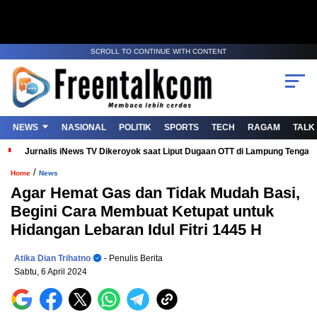
SCROLL TO CONTINUE WITH CONTENT
NEWS
NASIONAL
POLITIK
SPORTS
TECH
RAGAM
TALK
Jurnalis iNews TV Dikeroyok saat Liput Dugaan OTT di Lampung Tenga
/
Home
News
Agar Hemat Gas dan Tidak Mudah Basi,
Begini Cara Membuat Ketupat untuk
Hidangan Lebaran Idul Fitri 1445 H
Atika Dian Trihatno
- Penulis Berita
Sabtu, 6 April 2024