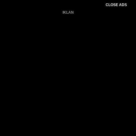
CLOSE ADS
IKLAN
Belum ada produk.
Gagal memuat data cuaca.