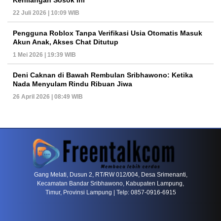
Kehilangan Sosok Ini
22 Juli 2026 | 10:09 WIB
Pengguna Roblox Tanpa Verifikasi Usia Otomatis Masuk
Akun Anak, Akses Chat Ditutup
1 Mei 2026 | 19:39 WIB
Deni Caknan di Bawah Rembulan Sribhawono: Ketika
Nada Menyulam Rindu Ribuan Jiwa
26 April 2026 | 08:49 WIB
PETIR800 LOGIN
PETIR800
Baccarat Dan Evolusi Game Meja Digital Mode
Gang Melati, Dusun 2, RT/RW 012/004, Desa Srimenanti,
Kecamatan Bandar Sribhawono, Kabupaten Lampung,
Timur, Provinsi Lampung | Telp: 0857-0916-6915