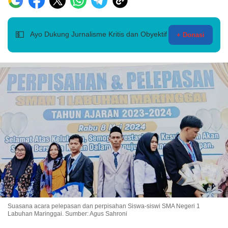
💵
Ayo Dukung Jurnalisme Kritis dan Obyektif
+ Donasi
Suasana acara pelepasan dan perpisahan Siswa-siswi SMA Negeri 1
Labuhan Maringgai. Sumber: Agus Sahroni