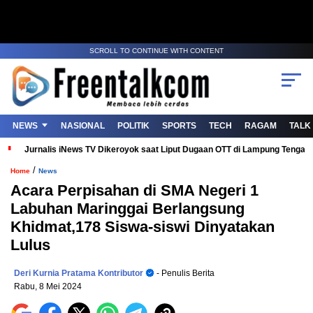
SCROLL TO CONTINUE WITH CONTENT
NEWS
NASIONAL
POLITIK
SPORTS
TECH
RAGAM
TALK
Jurnalis iNews TV Dikeroyok saat Liput Dugaan OTT di Lampung Tenga
/
Home
News
Acara Perpisahan di SMA Negeri 1
Labuhan Maringgai Berlangsung
Khidmat,178 Siswa-siswi Dinyatakan
Lulus
Deri Kurnia Pratama Kontributor
- Penulis Berita
Rabu, 8 Mei 2024