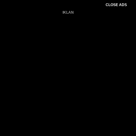
CLOSE ADS
IKLAN
Belum ada produk.
Gagal memuat data cuaca.