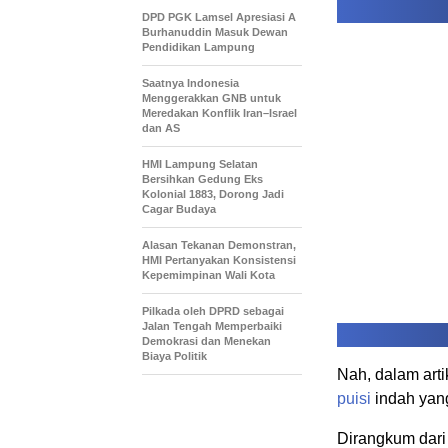
DPD PGK Lamsel Apresiasi A
Burhanuddin Masuk Dewan
Pendidikan Lampung
Saatnya Indonesia
Menggerakkan GNB untuk
Meredakan Konflik Iran–Israel
dan AS
HMI Lampung Selatan
Bersihkan Gedung Eks
Kolonial 1883, Dorong Jadi
Cagar Budaya
Alasan Tekanan Demonstran,
HMI Pertanyakan Konsistensi
Kepemimpinan Wali Kota
Pilkada oleh DPRD sebagai
Jalan Tengah Memperbaiki
Demokrasi dan Menekan
Biaya Politik
Nah, dalam art
puisi
indah ya
Dirangkum dari 