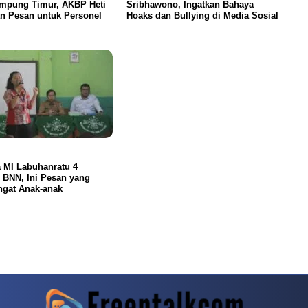
ampung Timur, AKBP Heti
Sribhawono, Ingatkan Bahaya
n Pesan untuk Personel
Hoaks dan Bullying di Media Sosial
 MI Labuhanratu 4
 BNN, Ini Pesan yang
ngat Anak-anak
ahjong Ways Ke Level Berikutnya
Banyak Pemain Mulai Mengulas Kembali 