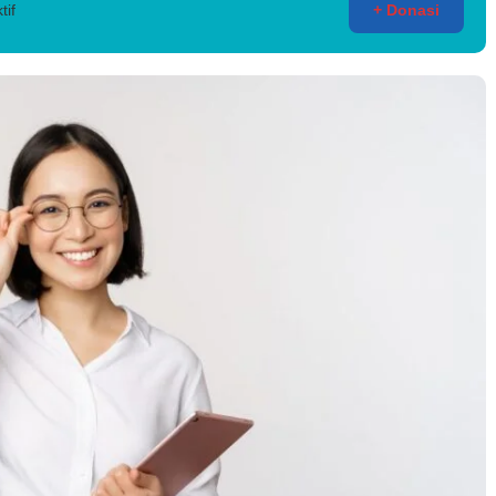
tif
+ Donasi