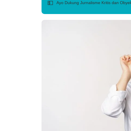
💵
Ayo Dukung Jurnalisme Kritis dan Obyek