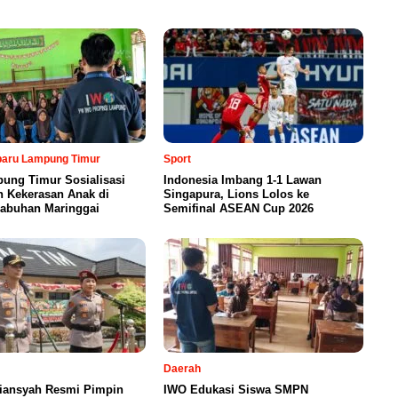
rbaru Lampung Timur
Sport
ung Timur Sosialisasi
Indonesia Imbang 1-1 Lawan
n Kekerasan Anak di
Singapura, Lions Lolos ke
abuhan Maringgai
Semifinal ASEAN Cup 2026
Daerah
iansyah Resmi Pimpin
IWO Edukasi Siswa SMPN