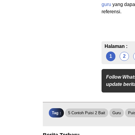
guru
yang dapa
referensi.
Halaman :
1
2
Follow What
update berita
Tag :
5 Contoh Puisi 2 Bait
Guru
Pui