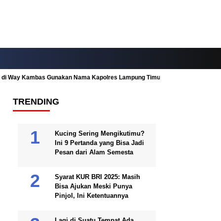
ah di Way Kambas Gunakan Nama Kapolres Lampung Timur
Fitur Nearby
TRENDING
Kucing Sering Mengikutimu?
Ini 9 Pertanda yang Bisa Jadi
Pesan dari Alam Semesta
Syarat KUR BRI 2025: Masih
Bisa Ajukan Meski Punya
Pinjol, Ini Ketentuannya
Lagi di Suatu Tempat Ada