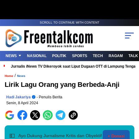
SCROLL TO CONTINUE WITH CONTENT
NEWS
NASIONAL
POLITIK
SPORTS
TECH
RAGAM
TALK
Jurnalis iNews TV Dikeroyok saat Liput Dugaan OTT di Lampung Tenga
/
Home
News
Lirik Lagu Orang yang Berbeda-Anji
Hadi Jakariya
- Penulis Berita
Senin, 8 April 2024
💵
Ayo Dukung Jurnalisme Kritis dan Obyektif
+ Donasi