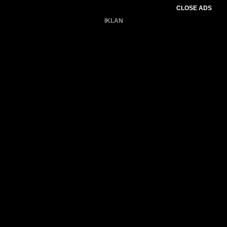
CLOSE ADS
IKLAN
Belum ada produk.
Gagal memuat data cuaca.