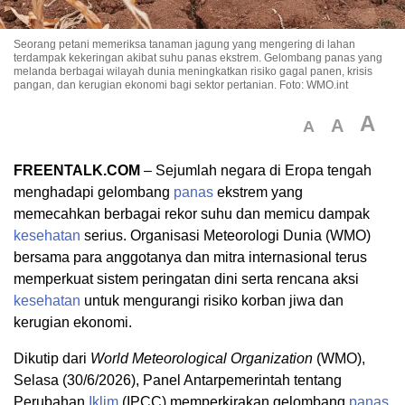
Seorang petani memeriksa tanaman jagung yang mengering di lahan
terdampak kekeringan akibat suhu panas ekstrem. Gelombang panas yang
melanda berbagai wilayah dunia meningkatkan risiko gagal panen, krisis
pangan, dan kerugian ekonomi bagi sektor pertanian. Foto: WMO.int
A
A
A
FREENTALK.COM
– Sejumlah negara di Eropa tengah
menghadapi gelombang
panas
ekstrem yang
memecahkan berbagai rekor suhu dan memicu dampak
kesehatan
serius. Organisasi Meteorologi Dunia (WMO)
bersama para anggotanya dan mitra internasional terus
memperkuat sistem peringatan dini serta rencana aksi
kesehatan
untuk mengurangi risiko korban jiwa dan
kerugian ekonomi.
Dikutip dari
World Meteorological Organization
(WMO),
Selasa (30/6/2026), Panel Antarpemerintah tentang
Perubahan
Iklim
(IPCC) memperkirakan gelombang
panas