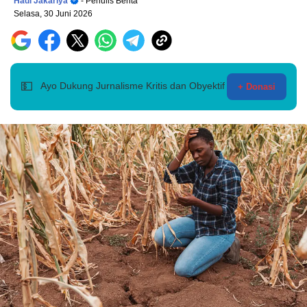
Hadi Jakariya
- Penulis Berita
Selasa, 30 Juni 2026
💵
Ayo Dukung Jurnalisme Kritis dan Obyektif
+ Donasi