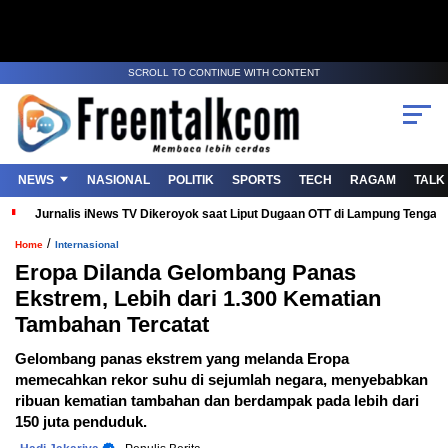
SCROLL TO CONTINUE WITH CONTENT
NEWS
NASIONAL
POLITIK
SPORTS
TECH
RAGAM
TALK
Jurnalis iNews TV Dikeroyok saat Liput Dugaan OTT di Lampung Tenga
/
Home
Internasional
Eropa Dilanda Gelombang Panas
Ekstrem, Lebih dari 1.300 Kematian
Tambahan Tercatat
Gelombang panas ekstrem yang melanda Eropa
memecahkan rekor suhu di sejumlah negara, menyebabkan
ribuan kematian tambahan dan berdampak pada lebih dari
150 juta penduduk.