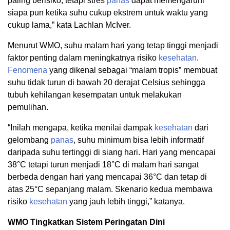
paling berisiko, tetapi stres
panas
dapat memengaruhi
siapa pun ketika suhu cukup ekstrem untuk waktu yang
cukup lama,” kata Lachlan McIver.
Menurut WMO, suhu malam hari yang tetap tinggi menjadi
faktor penting dalam meningkatnya risiko
kesehatan
.
Fenomena
yang dikenal sebagai “malam tropis” membuat
suhu tidak turun di bawah 20 derajat Celsius sehingga
tubuh kehilangan kesempatan untuk melakukan
pemulihan.
“Inilah mengapa, ketika menilai dampak
kesehatan
dari
gelombang
panas
, suhu minimum bisa lebih informatif
daripada suhu tertinggi di siang hari. Hari yang mencapai
38°C tetapi turun menjadi 18°C ​​di malam hari sangat
berbeda dengan hari yang mencapai 36°C dan tetap di
atas 25°C sepanjang malam. Skenario kedua membawa
risiko
kesehatan
yang jauh lebih tinggi,” katanya.
WMO Tingkatkan Sistem Peringatan Dini