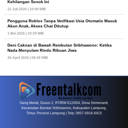
Kehilangan Sosok Ini
22 Juli 2026 | 10:09 WIB
Pengguna Roblox Tanpa Verifikasi Usia Otomatis Masuk
Akun Anak, Akses Chat Ditutup
1 Mei 2026 | 19:39 WIB
Deni Caknan di Bawah Rembulan Sribhawono: Ketika
Nada Menyulam Rindu Ribuan Jiwa
26 April 2026 | 08:49 WIB
PETIR800 LOGIN
PETIR800
Tren Mobile Entertainment Terus Mendorong M
Gang Melati, Dusun 2, RT/RW 012/004, Desa Srimenanti,
Kecamatan Bandar Sribhawono, Kabupaten Lampung,
Timur, Provinsi Lampung | Telp: 0857-0916-6915