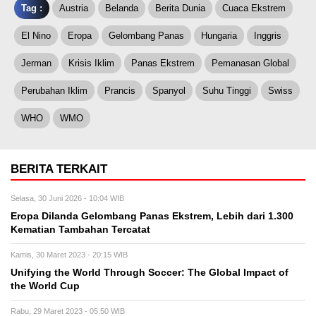
Tag :
Austria
Belanda
Berita Dunia
Cuaca Ekstrem
El Nino
Eropa
Gelombang Panas
Hungaria
Inggris
Jerman
Krisis Iklim
Panas Ekstrem
Pemanasan Global
Perubahan Iklim
Prancis
Spanyol
Suhu Tinggi
Swiss
WHO
WMO
BERITA TERKAIT
Selasa, 30 Juni 2026 - 10:04 WIB
Eropa Dilanda Gelombang Panas Ekstrem, Lebih dari 1.300
Kematian Tambahan Tercatat
Kamis, 30 Maret 2023 - 20:15 WIB
Unifying the World Through Soccer: The Global Impact of
the World Cup
Rabu, 29 Maret 2023 - 05:50 WIB