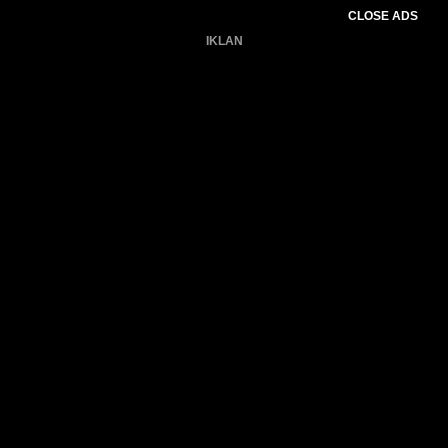
CLOSE ADS
IKLAN
Belum ada produk.
Gagal memuat data cuaca.