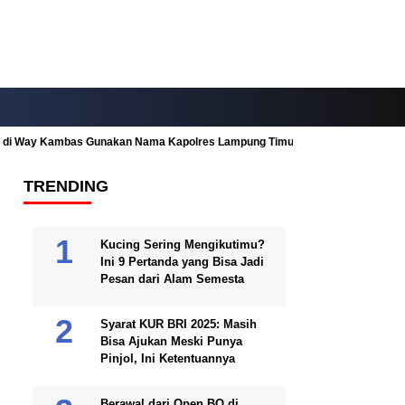
ah di Way Kambas Gunakan Nama Kapolres Lampung Timur
Fitur Nearby
TRENDING
Kucing Sering Mengikutimu?
Ini 9 Pertanda yang Bisa Jadi
Pesan dari Alam Semesta
Syarat KUR BRI 2025: Masih
Bisa Ajukan Meski Punya
Pinjol, Ini Ketentuannya
Berawal dari Open BO di