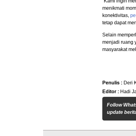
“Kami ingin mem
menikmati mome
konektivitas,
pe
tetap dapat me
Selain memperl
menjadi ruang 
masyarakat mel
Penulis :
Deri 
Editor :
Hadi J
Follow What
update berita