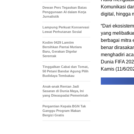
Komunikasi dan 
Dewan Pers Tegaskan Batas
Penggunaan AI dalam Kerja
digital, hingga
Jurnalistik
“Dari ekosiste
Lampung Perkuat Konservasi
Lewat Perhutanan Sosial
yang melibatka
berbagai mitra
Kodim 0429 Lamtim
benar dirasaka
Bersihkan Pantai Mutiara
Baru, Gerakan Digelar
menghadiri aca
Serentak
Dunia FIFA 202
Tinggalkan Cabai dan Tomat,
Kamis (11/6/202
50 Petani Bandar Agung Pilih
Budidaya Tembakau
Anak-anak Rentan Jadi
Sasaran di Dunia Maya, Ini
yang Diwaspadai Pemerintah
Pergantian Kepala BGN Tak
Ganggu Program Makan
Bergizi Gratis