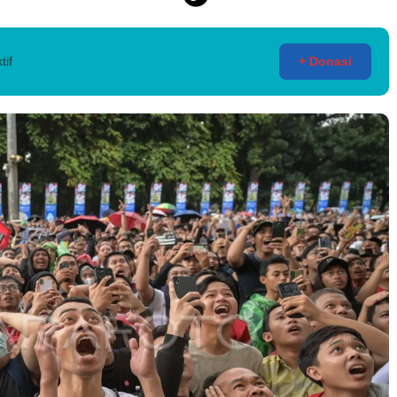
tif
+ Donasi