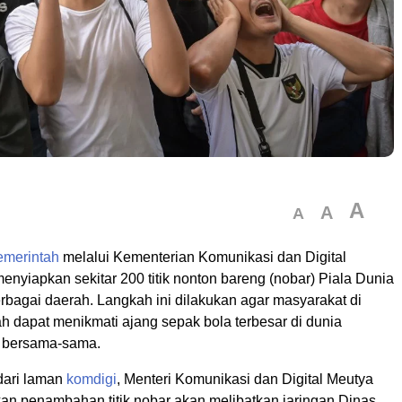
A
A
A
emerintah
melalui Kementerian Komunikasi dan Digital
nyiapkan sekitar 200 titik nonton bareng (nobar) Piala Dunia
rbagai daerah. Langkah ini dilakukan agar masyarakat di
h dapat menikmati ajang sepak bola terbesar di dunia
a bersama-sama.
 dari laman
komdigi
, Menteri Komunikasi dan Digital Meutya
an penambahan titik nobar akan melibatkan jaringan Dinas