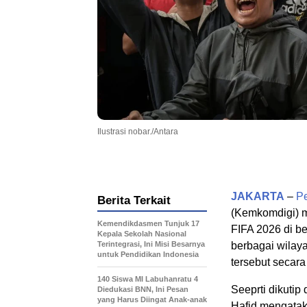
Ilustrasi nobar./Antara
JAKARTA
–
P
Berita Terkait
(Kemkomdigi) me
Kemendikdasmen Tunjuk 17
FIFA 2026 di be
Kepala Sekolah Nasional
Terintegrasi, Ini Misi Besarnya
berbagai wilaya
untuk Pendidikan Indonesia
tersebut secar
140 Siswa MI Labuhanratu 4
Seeprti dikutip
Diedukasi BNN, Ini Pesan
yang Harus Diingat Anak-anak
Hafid mengatak