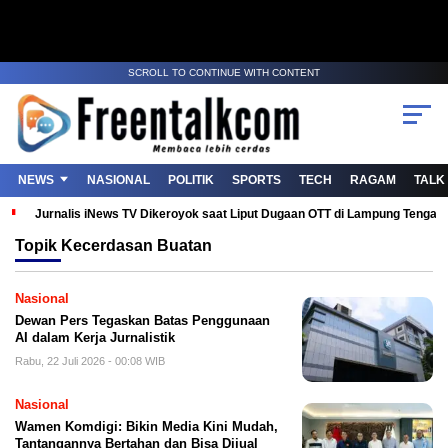
SCROLL TO CONTINUE WITH CONTENT
NEWS
NASIONAL
POLITIK
SPORTS
TECH
RAGAM
TALK
Jurnalis iNews TV Dikeroyok saat Liput Dugaan OTT di Lampung Tenga
Topik
Kecerdasan Buatan
Nasional
Dewan Pers Tegaskan Batas Penggunaan
AI dalam Kerja Jurnalistik
Rabu, 22 Juli 2026 - 00:08 WIB
Nasional
Wamen Komdigi: Bikin Media Kini Mudah,
Tantangannya Bertahan dan Bisa Dijual