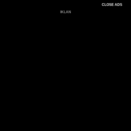
CLOSE ADS
IKLAN
Belum ada produk.
Gagal memuat data cuaca.