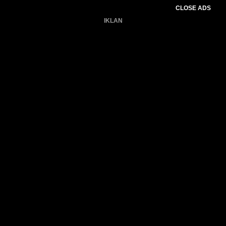
CLOSE ADS
IKLAN
Belum ada produk.
Gagal memuat data cuaca.