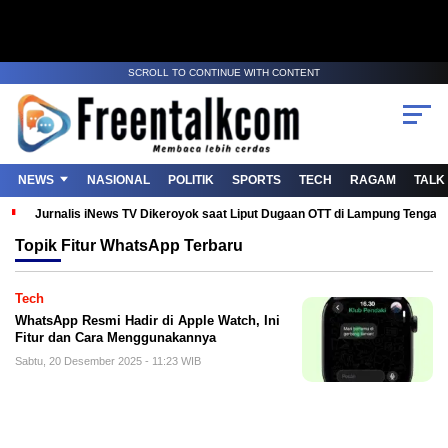
SCROLL TO CONTINUE WITH CONTENT
NEWS
NASIONAL
POLITIK
SPORTS
TECH
RAGAM
TALK
Jurnalis iNews TV Dikeroyok saat Liput Dugaan OTT di Lampung Tenga
Topik
Fitur WhatsApp Terbaru
Tech
WhatsApp Resmi Hadir di Apple Watch, Ini
Fitur dan Cara Menggunakannya
Sabtu, 20 Desember 2025 - 11:23 WIB