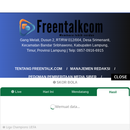
PETIR800 LOGIN
PETIR800
Mengapa Blackjack Masih Menjadi Pilihan Favo
Gang Melati, Dusun 2, RT/RW 012/004, Desa Srimenanti,
Kecamatan Bandar Sribhawono, Kabupaten Lampung,
Timur, Provinsi Lampung | Telp: 0857-0916-6915
TENTANG FREENTALK.COM
MANAJEMEN REDAKSI
PEDOMAN PEMBERITAAN MEDIA SIBER
CLOSE
⚽ SKOR BOLA
PEDOMAN PEMBERITAAN RAMAH ANAK
🔴 Live
Hari Ini
Mendatang
Hasil
KOREKSI & KLARIFIKASI
KEBIJAKAN IKLAN / ADVERTORIAL
KEBIJAKAN PRIVASI
DISCLAIMER
Memuat data...
©FREENTALK.COM
⚽ Liga Champions UEFA