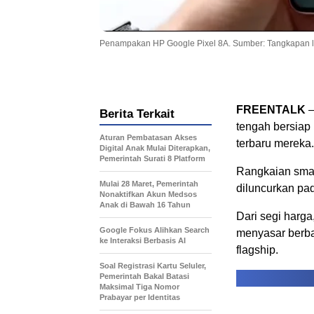
Penampakan HP Google Pixel 8A. Sumber: Tangkapan l
FREENTALK
–
Berita Terkait
tengah bersiap
Aturan Pembatasan Akses
terbaru mereka.
Digital Anak Mulai Diterapkan,
Pemerintah Surati 8 Platform
Rangkaian smart
Mulai 28 Maret, Pemerintah
diluncurkan pa
Nonaktifkan Akun Medsos
Anak di Bawah 16 Tahun
Dari segi harg
Google Fokus Alihkan Search
menyasar berba
ke Interaksi Berbasis AI
flagship.
Soal Registrasi Kartu Seluler,
Pemerintah Bakal Batasi
Maksimal Tiga Nomor
Prabayar per Identitas