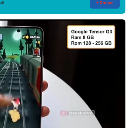
tif
+ Donasi