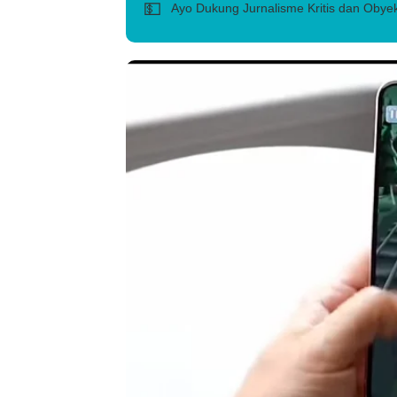
💵
Ayo Dukung Jurnalisme Kritis dan Obyek