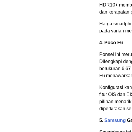
HDR10+ memberi
dan kerapatan 
Harga smartphon
pada varian me
4. Poco F6
Ponsel ini meru
Dilengkapi den
berukuran 6,67 
F6 menawarkan
Konfigurasi k
fitur OIS dan E
pilihan menarik
diperkirakan sek
5.
Samsung
Ga