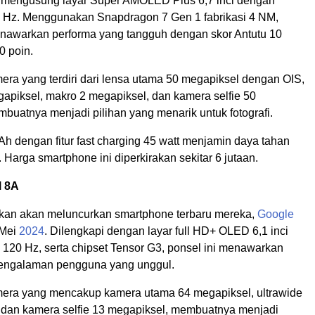
 mengusung layar Super AMOLED Plus 6,7 inci dengan
20 Hz. Menggunakan Snapdragon 7 Gen 1 fabrikasi 4 NM,
awarkan performa yang tangguh dengan skor Antutu 10
0 poin.
era yang terdiri dari lensa utama 50 megapiksel dengan OIS,
gapiksel, makro 2 megapiksel, dan kamera selfie 50
buatnya menjadi pilihan yang menarik untuk fotografi.
h dengan fitur fast charging 45 watt menjamin daya tahan
. Harga smartphone ini diperkirakan sekitar 6 jutaan.
l 8A
kan akan meluncurkan smartphone terbaru mereka,
Google
 Mei
2024
. Dilengkapi dengan layar full HD+ OLED 6,1 inci
e 120 Hz, serta chipset Tensor G3, ponsel ini menawarkan
pengalaman pengguna yang unggul.
mera yang mencakup kamera utama 64 megapiksel, ultrawide
 dan kamera selfie 13 megapiksel, membuatnya menjadi