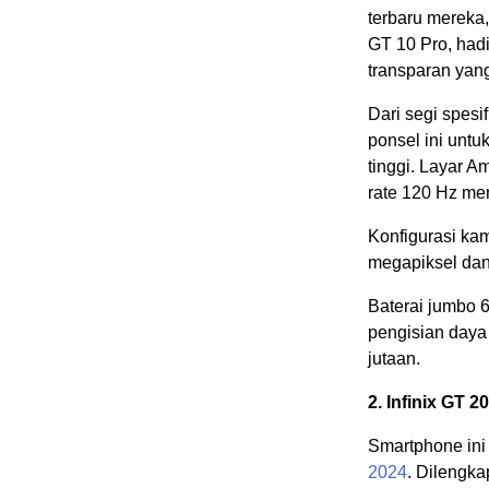
terbaru mereka, 
GT 10 Pro, had
transparan yan
Dari segi spes
ponsel ini unt
tinggi. Layar A
rate 120 Hz m
Konfigurasi ka
megapiksel dan
Baterai jumbo 
pengisian daya 
jutaan.
2. Infinix GT 2
Smartphone ini
2024
. Dilengk