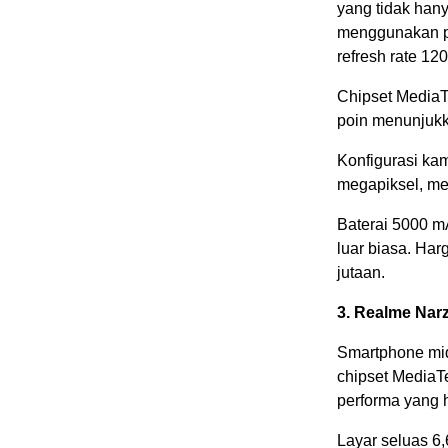
yang tidak hany
menggunakan p
refresh rate 12
Chipset MediaT
poin menunjukk
Konfigurasi ka
megapiksel, me
Baterai 5000 m
luar biasa. Har
jutaan.
3. Realme Nar
Smartphone mid
chipset MediaT
performa yang 
Layar seluas 6