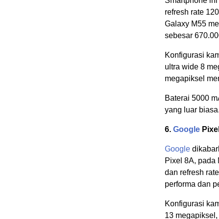
Smartphone ini
refresh rate 1
Galaxy M55 men
sebesar 670.00
Konfigurasi kam
ultra wide 8 me
megapiksel mem
Baterai 5000 mA
yang luar biasa
6.
Google
Pixe
Google
dikabar
Pixel 8A, pada
dan refresh rat
performa dan 
Konfigurasi ka
13 megapiksel,