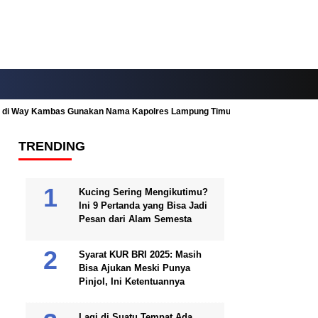
ah di Way Kambas Gunakan Nama Kapolres Lampung Timur
Fitur Nearby
TRENDING
Kucing Sering Mengikutimu?
Ini 9 Pertanda yang Bisa Jadi
Pesan dari Alam Semesta
Syarat KUR BRI 2025: Masih
Bisa Ajukan Meski Punya
Pinjol, Ini Ketentuannya
Lagi di Suatu Tempat Ada