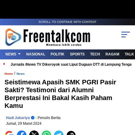
SCROLL TO CONTINUE WITH CONTENT
NEWS
NASIONAL
POLITIK
SPORTS
TECH
RAGAM
TALK
Jurnalis iNews TV Dikeroyok saat Liput Dugaan OTT di Lampung Tenga
/
Home
News
Seistimewa Apasih SMK PGRI Pasir
Sakti? Testimoni dari Alumni
Berprestasi Ini Bakal Kasih Paham
Kamu
Hadi Jakariya
- Penulis Berita
Jumat, 29 Maret 2024