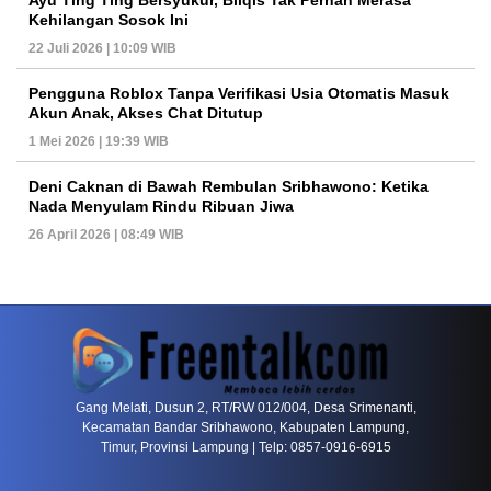
Kehilangan Sosok Ini
22 Juli 2026 | 10:09 WIB
Pengguna Roblox Tanpa Verifikasi Usia Otomatis Masuk
Akun Anak, Akses Chat Ditutup
1 Mei 2026 | 19:39 WIB
Deni Caknan di Bawah Rembulan Sribhawono: Ketika
Nada Menyulam Rindu Ribuan Jiwa
26 April 2026 | 08:49 WIB
PETIR800 LOGIN
PETIR800
Mengapa Blackjack Masih Menjadi Pilihan Favo
Gang Melati, Dusun 2, RT/RW 012/004, Desa Srimenanti,
Kecamatan Bandar Sribhawono, Kabupaten Lampung,
Timur, Provinsi Lampung | Telp: 0857-0916-6915