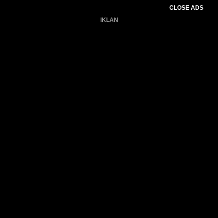
CLOSE ADS
IKLAN
Belum ada produk.
Gagal memuat data cuaca.