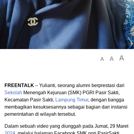
A
A
A
FREENTALK
– Yulianti, seorang alumni berprestasi dari
Sekolah
Menengah Kejuruan (SMK) PGRI Pasir Sakti,
Kecamatan Pasir Sakti,
Lampung Timur
, dengan bangga
membagikan kesuksesannya sebagai bagian dari instansi
pemerintahan di wilayah tersebut.
Dalam sebuah video yang diunggah pada Jumat, 29 Maret
2024
, melalui halaman Facebook SMK pgri PasirSakti,