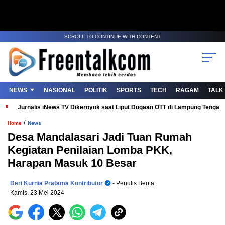
SCROLL TO CONTINUE WITH CONTENT
NEWS
NASIONAL
POLITIK
SPORTS
TECH
RAGAM
TALK
Jurnalis iNews TV Dikeroyok saat Liput Dugaan OTT di Lampung Tenga
/
Home
News
Desa Mandalasari Jadi Tuan Rumah
Kegiatan Penilaian Lomba PKK,
Harapan Masuk 10 Besar
Deri Kurnia Pratama Kontributor
- Penulis Berita
Kamis, 23 Mei 2024