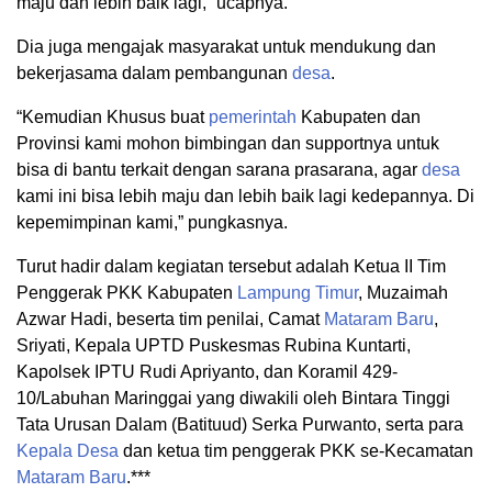
maju dan lebih baik lagi,” ucapnya.
Dia juga mengajak masyarakat untuk mendukung dan
bekerjasama dalam pembangunan
desa
.
“Kemudian Khusus buat
pemerintah
Kabupaten dan
Provinsi kami mohon bimbingan dan supportnya untuk
bisa di bantu terkait dengan sarana prasarana, agar
desa
kami ini bisa lebih maju dan lebih baik lagi kedepannya. Di
kepemimpinan kami,” pungkasnya.
Turut hadir dalam kegiatan tersebut adalah Ketua II Tim
Penggerak PKK Kabupaten
Lampung Timur
, Muzaimah
Azwar Hadi, beserta tim penilai, Camat
Mataram Baru
,
Sriyati, Kepala UPTD Puskesmas Rubina Kuntarti,
Kapolsek IPTU Rudi Apriyanto, dan Koramil 429-
10/Labuhan Maringgai yang diwakili oleh Bintara Tinggi
Tata Urusan Dalam (Batituud) Serka Purwanto, serta para
Kepala Desa
dan ketua tim penggerak PKK se-Kecamatan
Mataram Baru
.***