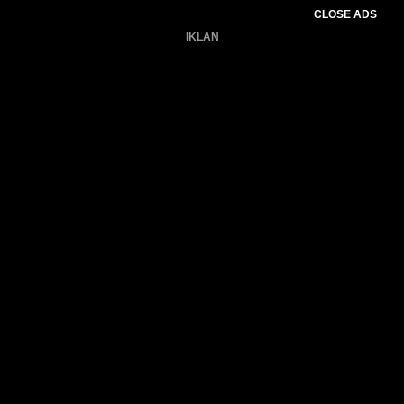
CLOSE ADS
IKLAN
Belum ada produk.
Gagal memuat data cuaca.