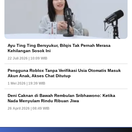
Ayu Ting Ting Bersyukur, Bilqis Tak Pernah Merasa
Kehilangan Sosok Ini
22 Juli 2026 | 10:09 WIB
Pengguna Roblox Tanpa Verifikasi Usia Otomatis Masuk
Akun Anak, Akses Chat Ditutup
1 Mei 2026 | 19:39 WIB
Deni Caknan di Bawah Rembulan Sribhawono: Ketika
Nada Menyulam Rindu Ribuan Jiwa
26 April 2026 | 08:49 WIB
PETIR800 LOGIN
PETIR800
Tren Mobile Entertainment Terus Mendorong M