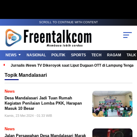
SCROLL TO CONTINUE WITH CONTENT
NEWS
NASIONAL
POLITIK
SPORTS
TECH
RAGAM
TALK
Jurnalis iNews TV Dikeroyok saat Liput Dugaan OTT di Lampung Tenga
Topik
Mandalasari
News
Desa Mandalasari Jadi Tuan Rumah
Kegiatan Penilaian Lomba PKK, Harapan
Masuk 10 Besar
Kamis, 23 Mei 2024 - 01:33 WIB
News
Jalan Persawahan Desa Mandalasari Marak