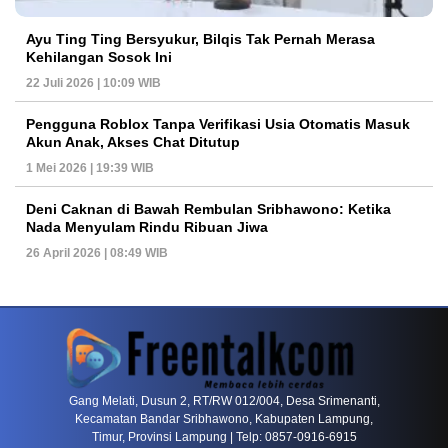
Ayu Ting Ting Bersyukur, Bilqis Tak Pernah Merasa
Kehilangan Sosok Ini
22 Juli 2026 | 10:09 WIB
Pengguna Roblox Tanpa Verifikasi Usia Otomatis Masuk
Akun Anak, Akses Chat Ditutup
1 Mei 2026 | 19:39 WIB
Deni Caknan di Bawah Rembulan Sribhawono: Ketika
Nada Menyulam Rindu Ribuan Jiwa
26 April 2026 | 08:49 WIB
PETIR800 LOGIN
PETIR800
Mengapa Blackjack Masih Menjadi Pilihan Favo
Gang Melati, Dusun 2, RT/RW 012/004, Desa Srimenanti,
Kecamatan Bandar Sribhawono, Kabupaten Lampung,
Timur, Provinsi Lampung | Telp: 0857-0916-6915