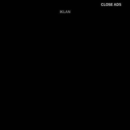
CLOSE ADS
IKLAN
Belum ada produk.
Gagal memuat data cuaca.