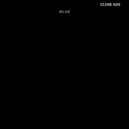
CLOSE ADS
IKLAN
Belum ada produk.
Gagal memuat data cuaca.