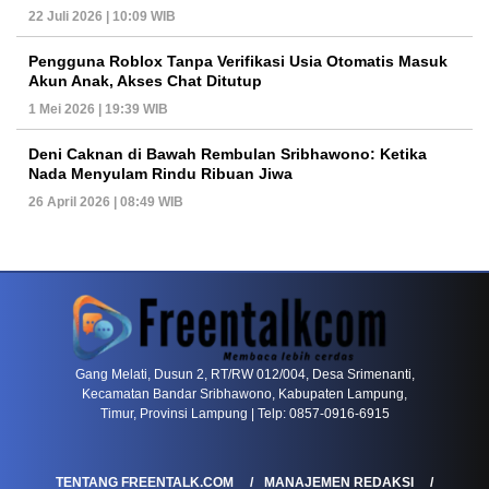
22 Juli 2026 | 10:09 WIB
Pengguna Roblox Tanpa Verifikasi Usia Otomatis Masuk
Akun Anak, Akses Chat Ditutup
1 Mei 2026 | 19:39 WIB
Deni Caknan di Bawah Rembulan Sribhawono: Ketika
Nada Menyulam Rindu Ribuan Jiwa
26 April 2026 | 08:49 WIB
PETIR800 LOGIN
PETIR800
Baccarat Dan Evolusi Game Meja Digital Mode
Gang Melati, Dusun 2, RT/RW 012/004, Desa Srimenanti,
Kecamatan Bandar Sribhawono, Kabupaten Lampung,
Timur, Provinsi Lampung | Telp: 0857-0916-6915
TENTANG FREENTALK.COM
MANAJEMEN REDAKSI