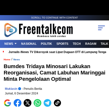
SCROLL TO CONTINUE WITH CONTENT
NEWS
NASIONAL
POLITIK
SPORTS
TECH
RAGAM
TALK
Jurnalis iNews TV Dikeroyok saat Liput Dugaan OTT di Lampung Tenga
/
Home
News
Bumdes Tridaya Minosari Lakukan
Reorganisasi, Camat Labuhan Maringgai
Minta Pengelolaan Optimal
Muklasin
- Penulis Berita
Jumat, 6 Desember 2024