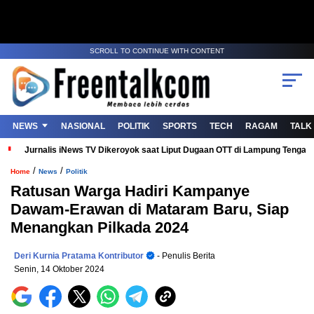
SCROLL TO CONTINUE WITH CONTENT
NEWS
NASIONAL
POLITIK
SPORTS
TECH
RAGAM
TALK
Jurnalis iNews TV Dikeroyok saat Liput Dugaan OTT di Lampung Tenga
/
/
Home
News
Politik
Ratusan Warga Hadiri Kampanye
Dawam-Erawan di Mataram Baru, Siap
Menangkan Pilkada 2024
Deri Kurnia Pratama Kontributor
- Penulis Berita
Senin, 14 Oktober 2024