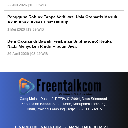
22 Juli 2026 | 10:09 WIB
Pengguna Roblox Tanpa Verifikasi Usia Otomatis Masuk
Akun Anak, Akses Chat Ditutup
1 Mei 2026 | 19:39 WIB
Deni Caknan di Bawah Rembulan Sribhawono: Ketika
Nada Menyulam Rindu Ribuan Jiwa
26 April 2026 | 08:49 WIB
PETIR800 LOGIN
PETIR800
Tren Mobile Entertainment Terus Mendorong M
Gang Melati, Dusun 2, RT/RW 012/004, Desa Srimenanti,
Kecamatan Bandar Sribhawono, Kabupaten Lampung,
Timur, Provinsi Lampung | Telp: 0857-0916-6915
TENTANG FREENTALK.COM
MANAJEMEN REDAKSI