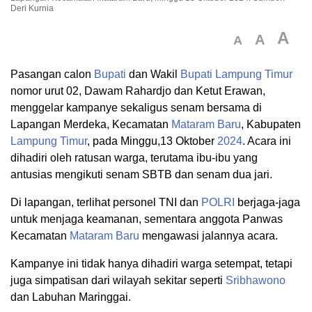
Deri Kurnia
A
A
A
Pasangan calon
Bupati
dan Wakil
Bupati
Lampung Timur
nomor urut 02, Dawam Rahardjo dan Ketut Erawan,
menggelar kampanye sekaligus senam bersama di
Lapangan Merdeka, Kecamatan
Mataram Baru
, Kabupaten
Lampung Timur
, pada Minggu,13 Oktober
2024
. Acara ini
dihadiri oleh ratusan warga, terutama ibu-ibu yang
antusias mengikuti senam SBTB dan senam dua jari.
Di lapangan, terlihat personel TNI dan
POLRI
berjaga-jaga
untuk menjaga keamanan, sementara anggota Panwas
Kecamatan
Mataram Baru
mengawasi jalannya acara.
Kampanye ini tidak hanya dihadiri warga setempat, tetapi
juga simpatisan dari wilayah sekitar seperti
Sribhawono
dan Labuhan Maringgai.