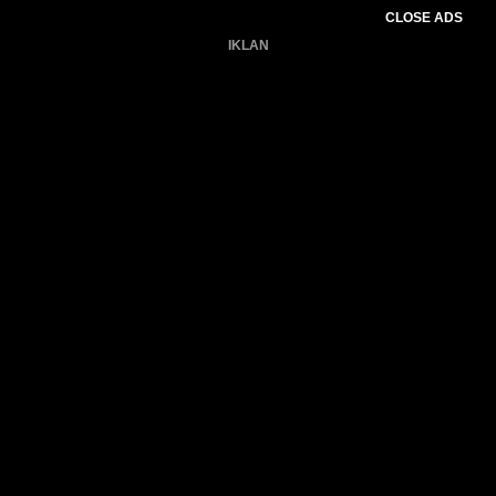
CLOSE ADS
IKLAN
Belum ada produk.
Gagal memuat data cuaca.