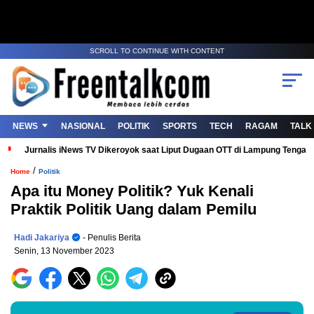
SCROLL TO CONTINUE WITH CONTENT
NEWS
NASIONAL
POLITIK
SPORTS
TECH
RAGAM
TALK
Jurnalis iNews TV Dikeroyok saat Liput Dugaan OTT di Lampung Tenga
/
Home
Politik
Apa itu Money Politik? Yuk Kenali
Praktik Politik Uang dalam Pemilu
Hadi Jakariya
- Penulis Berita
Senin, 13 November 2023