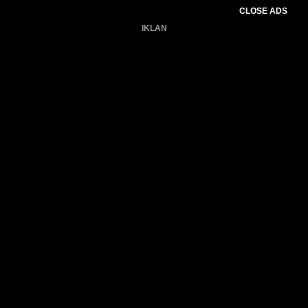
CLOSE ADS
IKLAN
Belum ada produk.
Gagal memuat data cuaca.