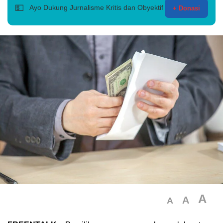
💵
Ayo Dukung Jurnalisme Kritis dan Obyektif
+ Donasi
A
A
A