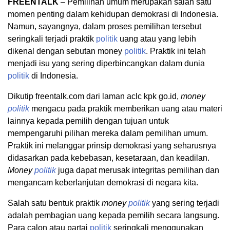
FREENTALK
– Pemilihan umum merupakan salah satu
momen penting dalam kehidupan demokrasi di Indonesia.
Namun, sayangnya, dalam proses pemilihan tersebut
seringkali terjadi praktik
politik
uang atau yang lebih
dikenal dengan sebutan money
politik
. Praktik ini telah
menjadi isu yang sering diperbincangkan dalam dunia
politik
di Indonesia.
Dikutip freentalk.com dari laman aclc kpk go.id,
money
politik
mengacu pada praktik memberikan uang atau materi
lainnya kepada pemilih dengan tujuan untuk
mempengaruhi pilihan mereka dalam pemilihan umum.
Praktik ini melanggar prinsip demokrasi yang seharusnya
didasarkan pada kebebasan, kesetaraan, dan keadilan.
Money
politik
juga dapat merusak integritas pemilihan dan
mengancam keberlanjutan demokrasi di negara kita.
Salah satu bentuk praktik
money
politik
yang sering terjadi
adalah pembagian uang kepada pemilih secara langsung.
Para calon atau partai
politik
seringkali menggunakan