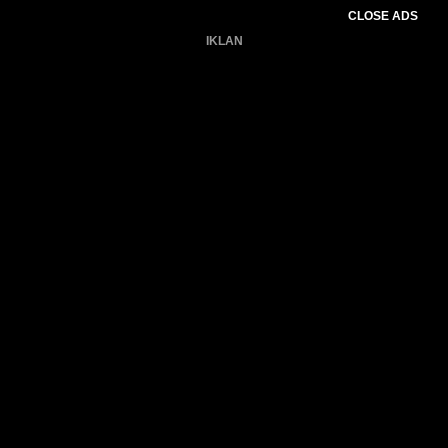
CLOSE ADS
IKLAN
Belum ada produk.
Gagal memuat data cuaca.