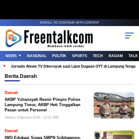
SCROLL TO CONTINUE WITH CONTENT
NEWS
NASIONAL
POLITIK
SPORTS
TECH
RAGAM
TALK
Jurnalis iNews TV Dikeroyok saat Liput Dugaan OTT di Lampung Tenga
Berita
Daerah
Daerah
AKBP Yuliansyah Resmi Pimpin Polres
Lampung Timur, AKBP Heti Tinggalkan
Pesan untuk Personel
Selasa, 4 Agustus 2026 - 12:21 WIB
Daerah
IWO Edukasi Siswa SMPN Sribhawono,