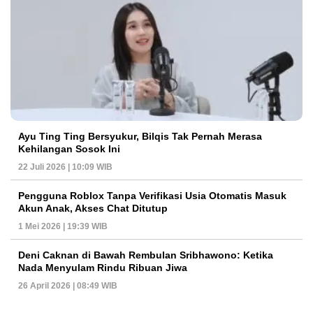
Ayu Ting Ting Bersyukur, Bilqis Tak Pernah Merasa
Kehilangan Sosok Ini
22 Juli 2026 | 10:09 WIB
Pengguna Roblox Tanpa Verifikasi Usia Otomatis Masuk
Akun Anak, Akses Chat Ditutup
1 Mei 2026 | 19:39 WIB
Deni Caknan di Bawah Rembulan Sribhawono: Ketika
Nada Menyulam Rindu Ribuan Jiwa
26 April 2026 | 08:49 WIB
PETIR800 LOGIN
PETIR800
Mengapa Blackjack Masih Menjadi Pilihan Favo