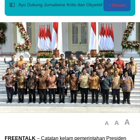
💵
Ayo Dukung Jurnalisme Kritis dan Obyektif
+ Donasi
A
A
A
FREENTALK
– Catatan kelam pemerintahan Presiden