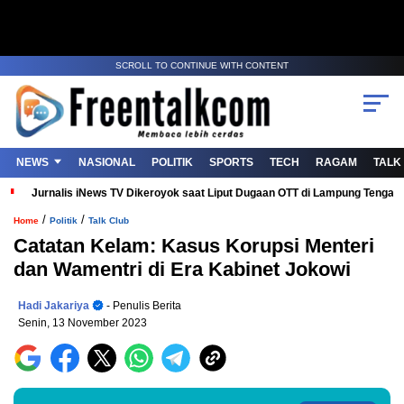
SCROLL TO CONTINUE WITH CONTENT
NEWS
NASIONAL
POLITIK
SPORTS
TECH
RAGAM
TALK
Jurnalis iNews TV Dikeroyok saat Liput Dugaan OTT di Lampung Tenga
/
/
Home
Politik
Talk Club
Catatan Kelam: Kasus Korupsi Menteri
dan Wamentri di Era Kabinet Jokowi
Hadi Jakariya
- Penulis Berita
Senin, 13 November 2023