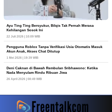
Ayu Ting Ting Bersyukur, Bilqis Tak Pernah Merasa
Kehilangan Sosok Ini
22 Juli 2026 | 10:09 WIB
Pengguna Roblox Tanpa Verifikasi Usia Otomatis Masuk
Akun Anak, Akses Chat Ditutup
1 Mei 2026 | 19:39 WIB
Deni Caknan di Bawah Rembulan Sribhawono: Ketika
Nada Menyulam Rindu Ribuan Jiwa
26 April 2026 | 08:49 WIB
PETIR800 LOGIN
PETIR800
Baccarat Dan Evolusi Game Meja Digital Mode