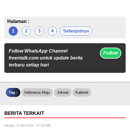
Halaman :
1
2
3
4
Selanjutnya
Follow WhatsApp Channel
Follow
freentalk.com untuk update berita
terbaru setiap hari
Tag :
Indonesia Maju
Jokowi
Kabinet
BERITA TERKAIT
Minggu, 31 Mei 2026 - 07:35 WIB