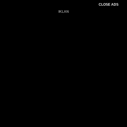
CLOSE ADS
IKLAN
Belum ada produk.
Gagal memuat data cuaca.