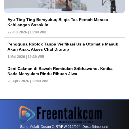
Ayu Ting Ting Bersyukur, Bilqis Tak Pernah Merasa
Kehilangan Sosok Ini
22 Juli 2026 | 10:09 WIB
Pengguna Roblox Tanpa Verifikasi Usia Otomatis Masuk
Akun Anak, Akses Chat Ditutup
1 Mei 2026 | 19:39 WIB
Deni Caknan di Bawah Rembulan Sribhawono: Ketika
Nada Menyulam Rindu Ribuan Jiwa
26 April 2026 | 08:49 WIB
PETIR800 LOGIN
PETIR800
Mengapa Blackjack Masih Menjadi Pilihan Favo
Gang Melati, Dusun 2, RT/RW 012/004, Desa Srimenanti,