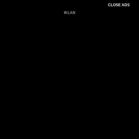
CLOSE ADS
IKLAN
Belum ada produk.
Gagal memuat data cuaca.