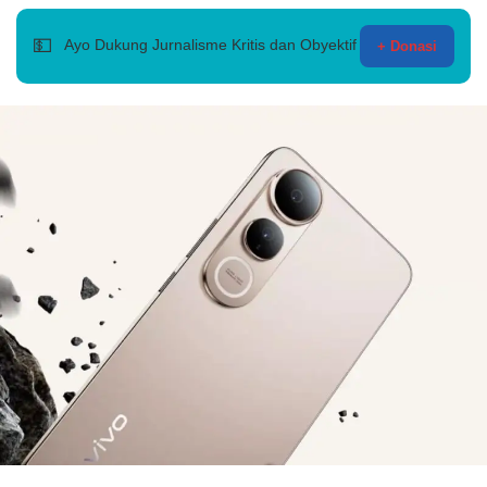
💵
Ayo Dukung Jurnalisme Kritis dan Obyektif
+ Donasi