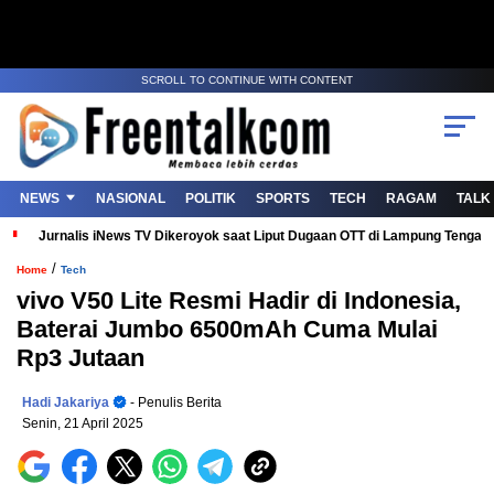
SCROLL TO CONTINUE WITH CONTENT
NEWS
NASIONAL
POLITIK
SPORTS
TECH
RAGAM
TALK
Jurnalis iNews TV Dikeroyok saat Liput Dugaan OTT di Lampung Tenga
/
Home
Tech
vivo V50 Lite Resmi Hadir di Indonesia,
Baterai Jumbo 6500mAh Cuma Mulai
Rp3 Jutaan
Hadi Jakariya
- Penulis Berita
Senin, 21 April 2025