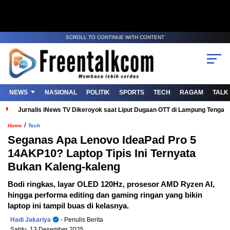
SCROLL TO CONTINUE WITH CONTENT
NEWS
NASIONAL
POLITIK
SPORTS
TECH
RAGAM
TALK
Jurnalis iNews TV Dikeroyok saat Liput Dugaan OTT di Lampung Tenga
/
Home
Tech
Seganas Apa Lenovo IdeaPad Pro 5
14AKP10? Laptop Tipis Ini Ternyata
Bukan Kaleng-kaleng
Bodi ringkas, layar OLED 120Hz, prosesor AMD Ryzen AI,
hingga performa editing dan gaming ringan yang bikin
laptop ini tampil buas di kelasnya.
Hadi Jakariya
- Penulis Berita
Sabtu, 13 Desember 2025