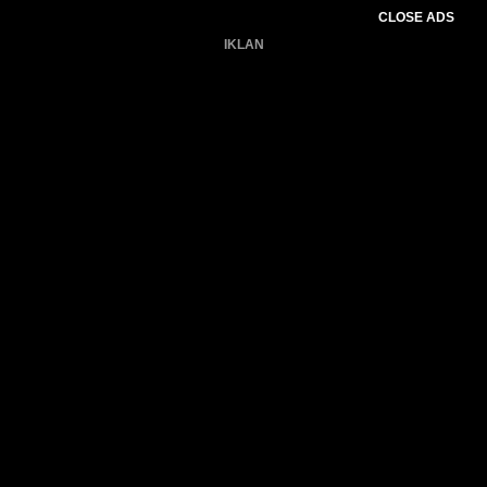
CLOSE ADS
IKLAN
Belum ada produk.
Gagal memuat data cuaca.