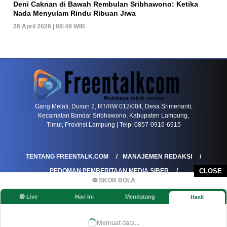
Deni Caknan di Bawah Rembulan Sribhawono: Ketika
Nada Menyulam Rindu Ribuan Jiwa
26 April 2026 | 08:49 WIB
PETIR800 LOGIN
PETIR800
Mengapa Blackjack Masih Menjadi Pilihan Favo
Gang Melati, Dusun 2, RT/RW 012/004, Desa Srimenanti,
Kecamatan Bandar Sribhawono, Kabupaten Lampung,
Timur, Provinsi Lampung | Telp: 0857-0916-6915
TENTANG FREENTALK.COM
MANAJEMEN REDAKSI
PEDOMAN PEMBERITAAN MEDIA SIBER
CLOSE
⚽ SKOR BOLA
PEDOMAN PEMBERITAAN RAMAH ANAK
🔴 Live
Hari Ini
Mendatang
Hasil
KOREKSI & KLARIFIKASI
KEBIJAKAN IKLAN / ADVERTORIAL
KEBIJAKAN PRIVASI
DISCLAIMER
Memuat data...