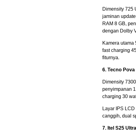
Dimensity 725 
jaminan updat
RAM 8 GB, pen
dengan Dolby V
Kamera utama 50
fast charging 4
fiturnya.
6. Tecno Pova
Dimensity 7300
penyimpanan 128
charging 30 wat
Layar IPS LCD 
canggih, dual 
7. Itel S25 Ultr