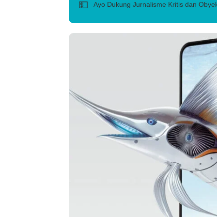
💵
Ayo Dukung Jurnalisme Kritis dan Obyek