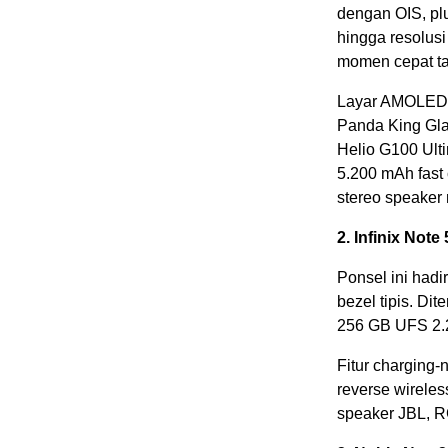
dengan OIS, pl
hingga resolus
momen cepat ta
Layar AMOLED Pl
Panda King Gla
Helio G100 Ult
5.200 mAh fast c
stereo speaker
2. Infinix Note
Ponsel ini had
bezel tipis. D
256 GB UFS 2.2
Fitur charging-
reverse wireles
speaker JBL, RG