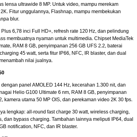
us lensa ultrawide 8 MP. Untuk video, mampu merekam
i 2K. Fitur unggulannya, Flashnap, mampu membekukan
npa blur.
us 6,78 inci Full HD+, refresh rate 120 Hz, dan pelindung
ss membuatnya nyaman untuk multimedia. Chipset MediaTek
imate, RAM 8 GB, penyimpanan 256 GB UFS 2.2, baterai
harging 45 watt, serta fitur IP66, NFC, IR blaster, dan dual
 menambah nilai jualnya.
 50
ir dengan panel AMOLED 144 Hz, kecerahan 1.300 nit, dan
itenagai Helio G100 Ultimate 6 nm, RAM 8 GB, penyimpanan
, kamera utama 50 MP OIS, dan perekaman video 2K 30 fps.
nya lengkap: all-round fast charge 30 watt, wireless charging,
s, dan bypass charging. Tambahan lainnya meliputi IP64, dual
B notification, NFC, dan IR blaster.