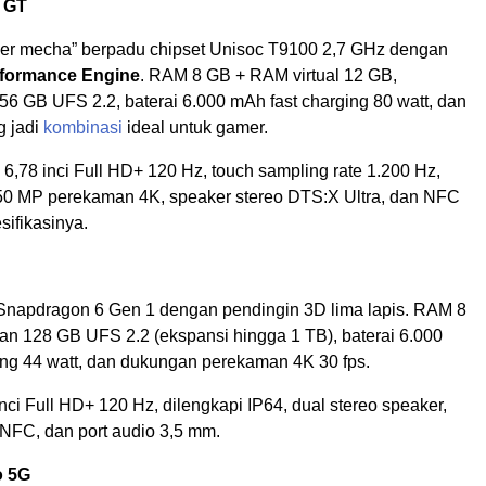
3 GT
ber mecha” berpadu chipset Unisoc T9100 2,7 GHz dengan
rformance Engine
. RAM 8 GB + RAM virtual 12 GB,
6 GB UFS 2.2, baterai 6.000 mAh fast charging 80 watt, dan
g jadi
kombinasi
ideal untuk gamer.
,78 inci Full HD+ 120 Hz, touch sampling rate 1.200 Hz,
0 MP perekaman 4K, speaker stereo DTS:X Ultra, dan NFC
ifikasinya.
napdragon 6 Gen 1 dengan pendingin 3D lima lapis. RAM 8
n 128 GB UFS 2.2 (ekspansi hingga 1 TB), baterai 6.000
ing 44 watt, dan dukungan perekaman 4K 30 fps.
nci Full HD+ 120 Hz, dilengkapi IP64, dual stereo speaker,
 NFC, dan port audio 3,5 mm.
o 5G