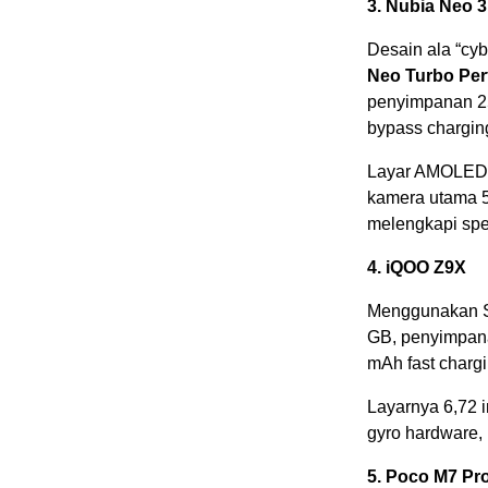
3. Nubia Neo 
Desain ala “cy
Neo Turbo Pe
penyimpanan 25
bypass chargin
Layar AMOLED 6
kamera utama 5
melengkapi spes
4. iQOO Z9X
Menggunakan S
GB, penyimpana
mAh fast charg
Layarnya 6,72 i
gyro hardware,
5. Poco M7 Pr