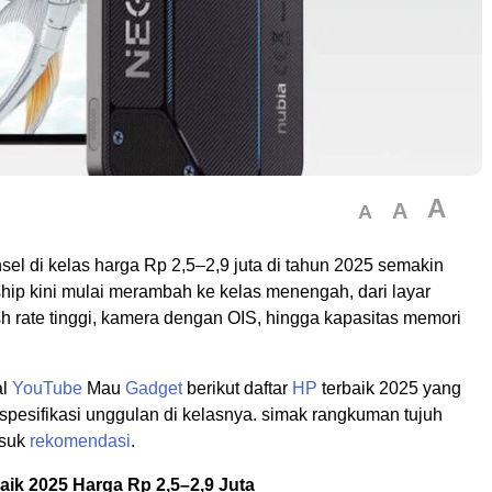
A
A
A
el di kelas harga Rp 2,5–2,9 juta di tahun 2025 semakin
agship kini mulai merambah ke kelas menengah, dari layar
 rate tinggi, kamera dengan OIS, hingga kapasitas memori
al
YouTube
Mau
Gadget
berikut daftar
HP
terbaik 2025 yang
i spesifikasi unggulan di kelasnya. simak rangkuman tujuh
asuk
rekomendasi
.
aik 2025 Harga Rp 2,5–2,9 Juta