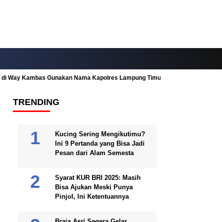
ah di Way Kambas Gunakan Nama Kapolres Lampung Timur
Fitur Nearby
TRENDING
Kucing Sering Mengikutimu?
Ini 9 Pertanda yang Bisa Jadi
Pesan dari Alam Semesta
Syarat KUR BRI 2025: Masih
Bisa Ajukan Meski Punya
Pinjol, Ini Ketentuannya
Braja Asri Segera Gelar